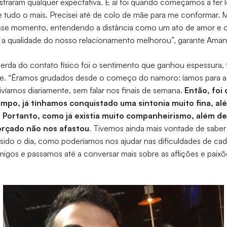
straram qualquer expectativa. E aí foi quando começamos a ter
e tudo o mais. Precisei até de colo de mãe para me conformar.
esse momento, entendendo a distância como um ato de amor e
e a qualidade do nosso relacionamento melhorou”, garante Ama
 perda do contato físico foi o sentimento que ganhou espessura,
e. “Éramos grudados desde o começo do namoro: íamos para a 
ivíamos diariamente, sem falar nos finais de semana.
Então, foi 
po, já tínhamos conquistado uma sintonia muito fina, a
Portanto, como já existia muito companheirismo, além de 
orçado não nos afastou
. Tivemos ainda mais vontade de sabe
sido o dia, como poderíamos nos ajudar nas dificuldades de ca
igos e passamos até a conversar mais sobre as aflições e paixõ