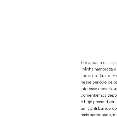
Por amor, o casal p
“Minha namorada é f
social do Direito. E
nesse período de p
interesse década um,
comentarmos depois
e hoje posso dize
um contribuindo co
mais apaixonado, m