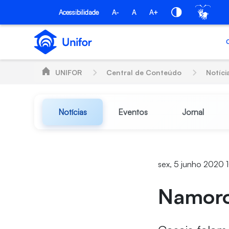
Pular para o Conteúdo principal
Acessibilidade
A-
A
A+
UNIFOR
Central de Conteúdo
Notíci
Notícias
Eventos
Jornal
sex, 5 junho 2020 
Namoro