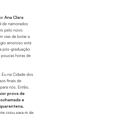
mar
Ana Clara
sal de namorados
to pelo novo
m vias de botar a
úgio amoroso está
e a pós-graduação
s poucas horas de
. Eu na Cidade dos
os finais de
para nós.
Então,
aior prova de
deochamada e
 quarentena.
e criou para rir de