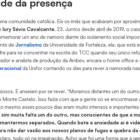
ade da presença
uma comunidade católica. Eis os ímãs que acabaram por aproxi
e
Iury Sávio Cavalcante
, 23. Juntos desde abril de 2019, o ca
memorar um ano de namoro diante do isolamento social impos
ante de
Jornalismo
da Universidade de Fortaleza, ela, que está e
fre para se concentrar na escrita do TCC quando seu único ref
trador e analista de produção da Ambev, encara o home office 
eracional
da Unifor contando os dias para rever a namorada na
iosos. E anseiam por se rever. “Moramos distantes um do outro
o Monte Castelo. Isso fazia com que a gente só se encontrasse a
so mesmo esses poucos dias eram muito intensos e importantes 
sim muita falta um do outro, mas conscientes de que a m
 mantermos separados. Quando bate a ansiedade aí é vi
ra não dar vazão aos nossos planos de fugas e quebra da
claro, tudo só na imaginação. Acho que foi uma forma que a gent