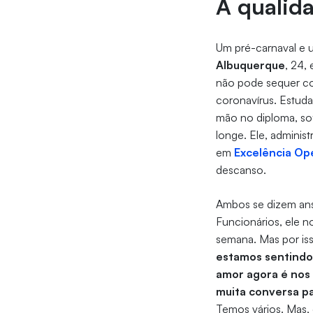
A qualid
Um pré-carnaval e 
Albuquerque
, 24, 
não pode sequer co
coronavírus. Estud
mão no diploma, so
longe. Ele, adminis
em
Excelência Op
descanso.
Ambos se dizem ans
Funcionários, ele n
semana. Mas por is
estamos sentindo 
amor agora é nos
muita conversa pa
Temos vários. Mas, 