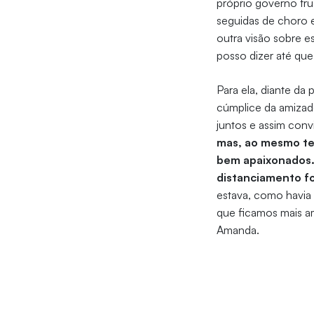
próprio governo fru
seguidas de choro 
outra visão sobre 
posso dizer até qu
Para ela, diante da
cúmplice da amizad
juntos e assim conv
mas, ao mesmo tem
bem apaixonados. 
distanciamento f
estava, como havia 
que ficamos mais am
Amanda.