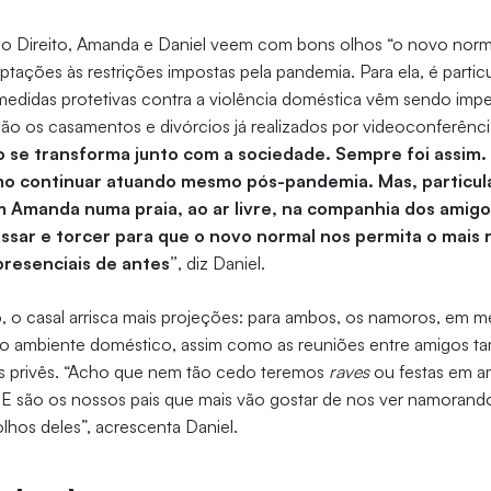
do Direito, Amanda e Daniel veem com bons olhos “o novo nor
daptações às restrições impostas pela pandemia. Para ela, é part
edidas protetivas contra a violência doméstica vêm sendo imp
, são os casamentos e divórcios já realizados por videoconferê
o se transforma junto com a sociedade. Sempre foi assim. 
o continuar atuando mesmo pós-pandemia. Mas, particul
m Amanda numa praia, ao ar livre, na companhia dos amig
ssar e torcer para que o novo normal nos permita o mais 
 presenciais de antes”
, diz Daniel.
o casal arrisca mais projeções: para ambos, os namoros, em m
 ao ambiente doméstico, assim como as reuniões entre amigos
is privês. “Acho que nem tão cedo teremos
raves
ou festas em a
E são os nossos pais que mais vão gostar de nos ver namorando
olhos deles”, acrescenta Daniel.