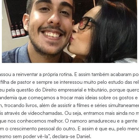
assou a reinventar a própria rotina. E assim também acabaram por
ilha de pastor e sempre se interessou muito pelo estudo das rel
 eu pela questão do Direito empresarial e tributário, porque quero
andemia que começamos a trocar mais ideias sobre os gostos e 
 trocando livros, além de assistir a filmes e séries simultaneame
 através de videochamadas. Ou seja, entramos mais ainda no
r que nos conhecemos melhor. O namoro amadureceu e a gente 
m o crescimento pessoal do outro. E assim é que eu, pelo meno
esmo sem poder vê-la”, declara-se Daniel.