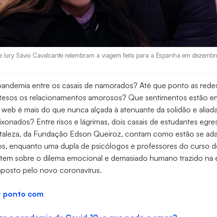
 Iury Sávio Cavalcante relembram a viagem feita para a Espanha em dezembro
pandemia entre os casais de namorados? Até que ponto as redes
tesos os relacionamentos amorosos? Que sentimentos estão e
b é mais do que nunca alçada à atenuante da solidão e aliada 
ixonados? Entre risos e lágrimas, dois casais de estudantes egre
rtaleza, da Fundação Edson Queiroz, contam como estão se ad
s, enquanto uma dupla de psicólogos e professores do curso d
etem sobre o dilema emocional e demasiado humano trazido na e
mposto pelo novo coronavírus.
 ponto com