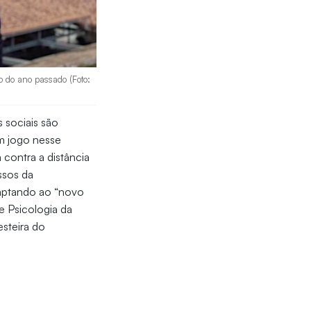
 do ano passado (Foto:
 sociais são
m jogo nesse
contra a distância
ssos da
aptando ao “novo
e Psicologia da
steira do