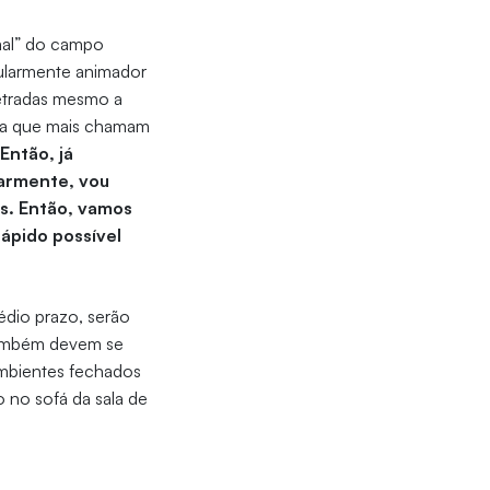
mal” do campo
icularmente animador
etradas mesmo a
ncia que mais chamam
Então, já
armente, vou
os. Então, vamos
rápido possível
édio prazo, serão
 também devem se
mbientes fechados
 no sofá da sala de