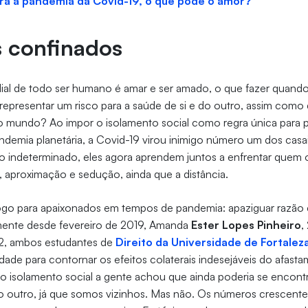
a a pandemia da Covid-19, o que pode o amor?​​​​​​​
 confinados
ial de todo ser humano é amar e ser amado, o que fazer quando
presentar um risco para a saúde de si e do outro, assim como 
o mundo? Ao impor o isolamento social como regra única para 
ndemia planetária, a Covid-19 virou inimigo número um dos cas
o indeterminado, eles agora aprendem juntos a enfrentar quem 
o, aproximação e sedução, ainda que a distância.
fogo para apaixonados em tempos de pandemia: apaziguar razão
mente desde fevereiro de 2019, Amanda
Ester Lopes Pinheiro
,
22, ambos estudantes de
Direito da Universidade de Fortalez
uldade para contornar os efeitos colaterais indesejáveis do afas
isolamento social a gente achou que ainda poderia se encontra
 outro, já que somos vizinhos. Mas não. Os números crescentes