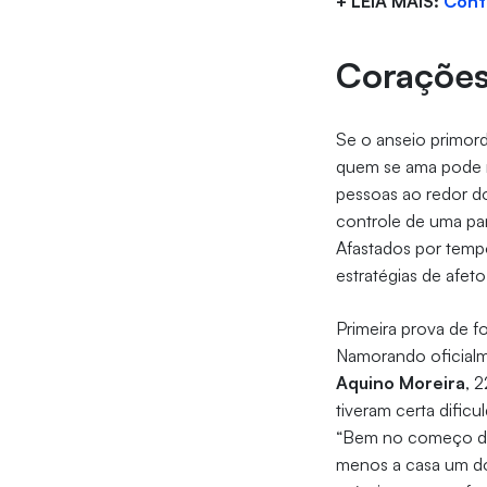
+ LEIA MAIS:
Contr
Corações
Se o anseio primord
quem se ama pode re
pessoas ao redor d
controle de uma pa
Afastados por temp
estratégias de afet
Primeira prova de 
Namorando oficial
Aquino Moreira
, 
tiveram certa dific
“Bem no começo do 
menos a casa um do