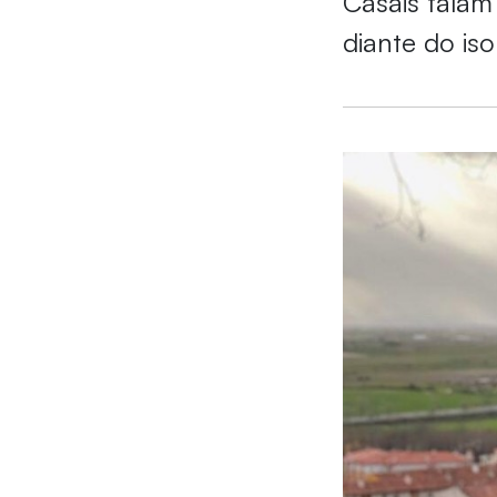
Casais falam
diante do is