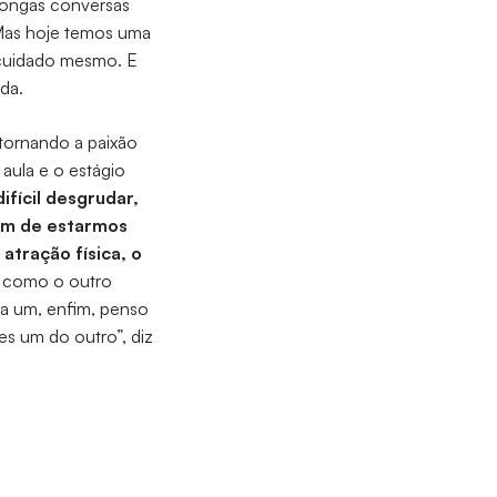
 longas conversas
 Mas hoje temos uma
 cuidado mesmo. E
nda.
 tornando a paixão
aula e o estágio
difícil desgrudar,
lém de estarmos
atração física, o
r como o outro
da um, enfim, penso
es um do outro”, diz