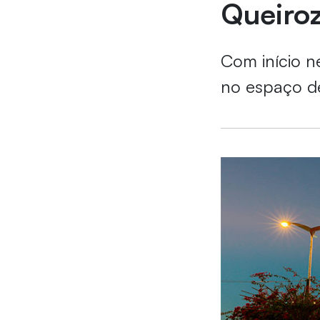
Queiro
Com início n
no espaço de