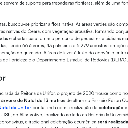
ue servem de suporte para trepadeiras floríferas, além de uma fo
tas, buscou-se priorizar a flora nativa. As áreas verdes são co
tas nativas do Ceará, com vegetação arbustiva, formando conju
das e abertas para tornar o percurso de pedestres e ciclistas ma
das, sendo 66 árvores, 43 palmeiras e 6.279 arbustos forrações 
peração do gramado. A área de lazer é fruto do convênio entr
ra de Fortaleza e o Departamento Estadual de Rodovias (DER/CE
or
fachada da Reitoria da Unifor, o projeto de 2020 trouxe como n
 árvore de Natal de 13 metros
de altura no Passeio Edson Qu
atal da Unifor
conta ainda com a realização de
celebração 
às 18h, no Altar Votivo, localizado ao lado da Reitoria da Univers
oronavírus, a tradicional celebração ecumênica
será realizada