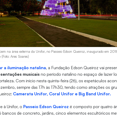
ecem na área externa da Unifor, no Passeio Edson Queiroz, inaugurado em 2
 (Foto: Ares Soares)
r a iluminação natalina
, a Fundação Edson Queiroz vai prese
esentações musicais
no período natalino no espaço de lazer l
ortaleza. Com início nesta quinta-feira (26), os espetáculos aco
 dezembro, sempre das 17h às 17h30, tendo como atrações os gr
ueiroz:
Camerata Unifor, Coral Unifor e Big Band Unifor.
e à Unifor, o
Passeio Edson Queiroz
é composto por quatro ár
6 bancos de concreto, jardins, cinco elementos escultóricos me