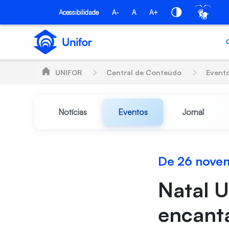
Pular para o Conteúdo principal
Acessibilidade
A-
A
A+
UNIFOR
Central de Conteúdo
Event
Notícias
Eventos
Jornal
De 26 nove
Natal U
encant