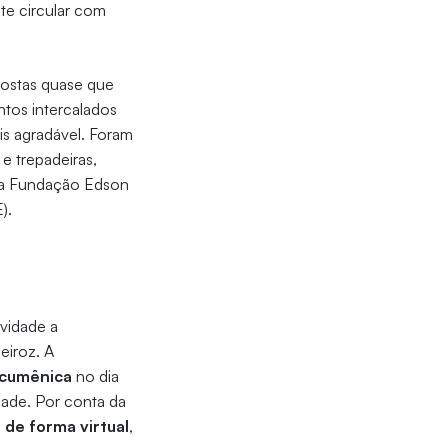
nte circular com
mpostas quase que
ntos intercalados
is agradável. Foram
e trepadeiras,
e a Fundação Edson
).
ovidade a
eiroz. A
ecumênica
no dia
idade. Por conta da
 de forma virtual
,