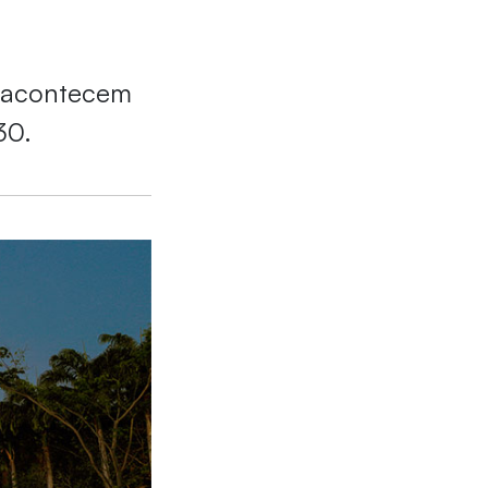
s acontecem
30.