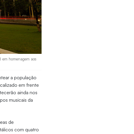
018 em homenagem aos
ntear a população
ocalizado em frente
ntecerão ainda nos
upos musicais da
eas de
tálicos com quatro