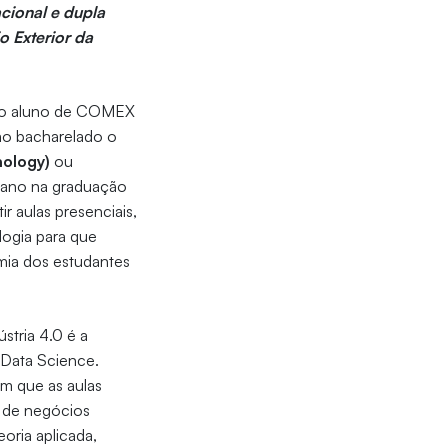
acional e dupla
 Exterior da
o, o aluno de COMEX
 ao bacharelado o
nology)
ou
m ano na graduação
 aulas presenciais,
ologia para que
mia dos estudantes
tria 4.0 é a
 Data Science.
m que as aulas
s de negócios
oria aplicada,