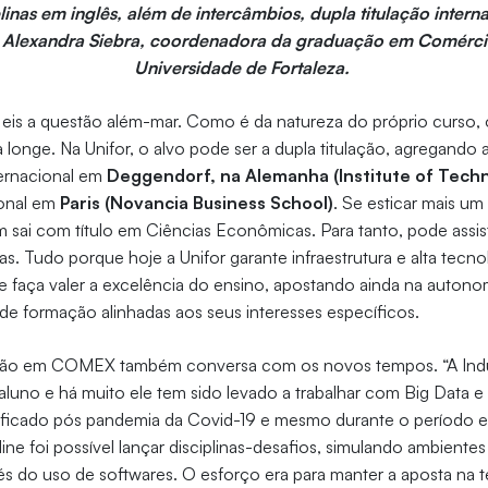
linas em inglês, além de intercâmbios, dupla titulação intern
 Alexandra Siebra, coordenadora da graduação em Comércio
Universidade de Fortaleza.
r, eis a questão além-mar. Como é da natureza do próprio curs
ra longe. Na Unifor, o alvo pode ser a dupla titulação, agregando
ternacional em
Deggendorf, na Alemanha (Institute of Tech
ional em
Paris (Novancia Business School)
. Se esticar mais u
i com título em Ciências Econômicas. Para tanto, pode assistir
das. Tudo porque hoje a Unifor garante infraestrutura e alta tecn
e faça valer a excelência do ensino, apostando ainda na autono
 de formação alinhadas aos seus interesses específicos.
ação em COMEX também conversa com os novos tempos. “A Indús
aluno e há muito ele tem sido levado a trabalhar com Big Data e
nsificado pós pandemia da Covid-19 e mesmo durante o período e
ine foi possível lançar disciplinas-desafios, simulando ambiente
vés do uso de softwares. O esforço era para manter a aposta na te