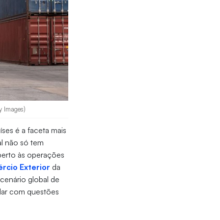
ty Images)
íses é a faceta mais
al não só tem
berto às operações
rcio Exterior
da
o cenário global de
idar com questões