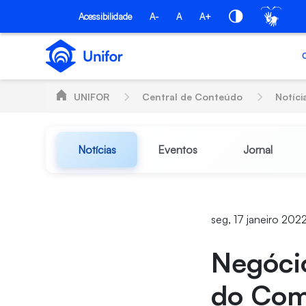
Pular para o Conteúdo principal
Acessibilidade
A-
A
A+
UNIFOR
Central de Conteúdo
Notíci
Notícias
Eventos
Jornal
seg, 17 janeiro 202
Negócio
do Com