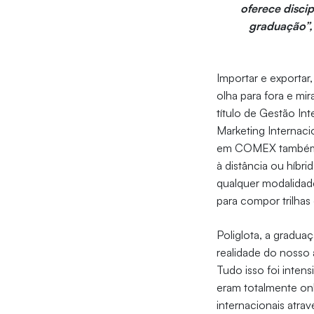
oferece discip
graduação”,
Importar e exporta
olha para fora e mi
título de Gestão In
Marketing Internac
em COMEX também sa
à distância ou híbri
qualquer modalidad
para compor trilhas
Poliglota, a gradu
realidade do nosso 
Tudo isso foi inte
eram totalmente onl
internacionais atra