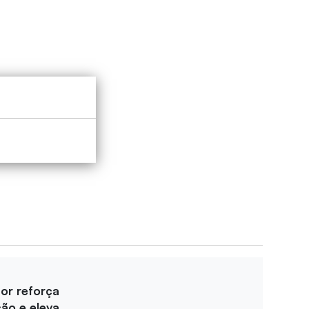
for reforça
ção e eleva