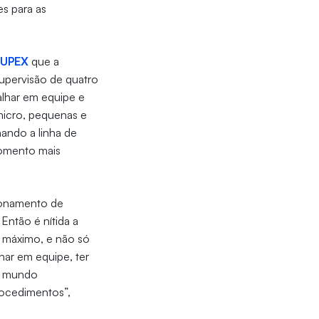
s para as
NUPEX
que a
upervisão de quatro
alhar em equipe e
micro, pequenas e
nando a linha de
omento mais
ionamento de
ntão é nítida a
 máximo, e não só
har em equipe, ter
no mundo
rocedimentos”,