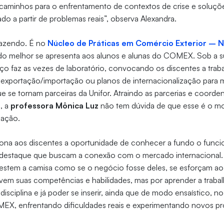
caminhos para o enfrentamento de contextos de crise e soluçõe
 a partir de problemas reais”, observa Alexandra.
fazendo. É no
Núcleo de Práticas em Comércio Exterior – 
do melhor se apresenta aos alunos e alunas do COMEX. Sob a s
ço faz as vezes de laboratório, convocando os discentes a trab
 exportação/importação ou planos de internacionalização para 
 se tornam parceiras da Unifor. Atraindo as parcerias e coorde
, a
professora Mônica Luz
não tem dúvida de que esse é o m
uação.
na aos discentes a oportunidade de conhecer a fundo o func
 destaque que buscam a conexão com o mercado internacional. E
estem a camisa como se o negócio fosse deles, se esforçam ao
vem suas competências e habilidades, mas por aprender a trabal
sciplina e já poder se inserir, ainda que de modo ensaístico, 
EX, enfrentando dificuldades reais e experimentando novos p