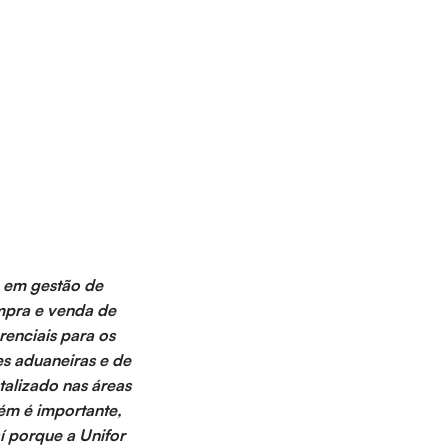
a em gestão de
mpra e venda de
renciais para os
es aduaneiras e de
talizado nas áreas
bém é importante,
aí porque a Unifor