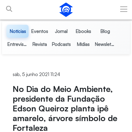
Pular para o Conteúdo principal
Notícias
Eventos
Jornal
Ebooks
Blog
Entrevistas
Revista
Podcasts
Mídias
Newsletter
sáb, 5 junho 2021 11:24
No Dia do Meio Ambiente,
presidente da Fundação
Edson Queiroz planta ipê
amarelo, árvore símbolo de
Fortaleza