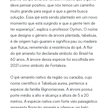
deve pensar positivo, que nós temos um caminho
muito grande para seguir e que a gente busca
solução. Esse ipê está sendo plantado em um novo
momento que está surgindo e que a gente tem de
ter esperança”, explica o professor Oyrton. O nome
que designa o gênero da árvore plantada, tabebuia,
é de origem tupi-guarani e significa pau ou madeira
que flutua, remetendo à resistência do ipê. A flor
do ipê amarelo foi declarada símbolo do Brasil há
60 anos. A árvore dessa espécie foi escolhida em
2021 como símbolo de Fortaleza.
O ipê-amarelo nativo da região ou caraúba, cujo
nome científico é Tabebuia aurea, pertence a
espécie da família Bignoniaceae. A árvore possui
porte médio a alto e alcança a altura de 5 a 20
metros. A espécie nativa com forte viés paisagístico
apresenta floração amarela e oferece um belo