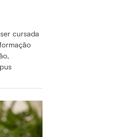
 ser cursada
 formação
ão,
mpus