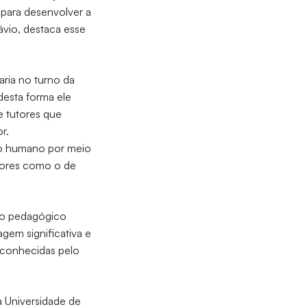
 para desenvolver a
ávio, destaca esse
aria no turno da
desta forma ele
e tutores que
r.
nto humano por meio
lores como o de
njo pedagógico
gem significativa e
reconhecidas pelo
a Universidade de