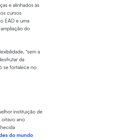
as e alinhados às
 os cursos
 do EAD e uma
a ampliação do
exibilidade, “sem a
esfrutar da
ó se fortalece no
lhor instituição de
o oitavo ano
nhecida
dades do mundo