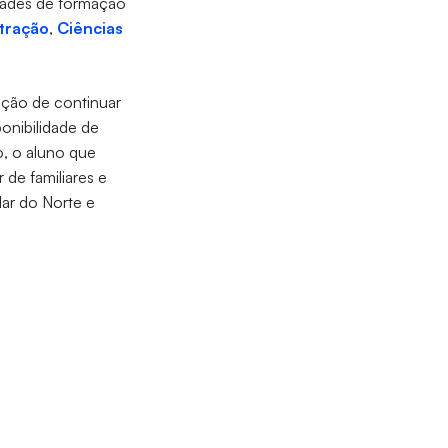
idades de formação
tração
,
Ciências
pção de continuar
onibilidade de
, o aluno que
 de familiares e
lar do Norte e