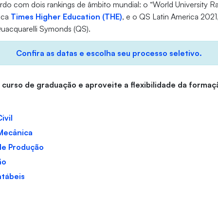
rdo com dois rankings de âmbito mundial: o “World University Ra
nica
Times Higher Education (THE)
, e o QS Latin America 2021
Quacquarelli Symonds (QS).
Confira as datas e escolha seu processo seletivo.
 curso de graduação e aproveite a flexibilidade da formaç
ivil
Mecânica
de Produção
ão
ntábeis