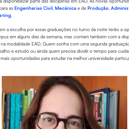
a disponibilizar parte das disciplinas em EAD. As novas oportun
para as
Engenharias Civil
,
Mecânica
e de
Produção
,
Adminis
eting
.
em a escolha por essas graduações no turno da noite terão a o
pus em alguns dias da semana, mas contam também com a disp
nas na modalidade EAD. Quem sonha com uma segunda graduação
abalho e estudo ou ainda quem precisa dividir o tempo para cuidar
a mais oportunidades para estudar na melhor universidade particu