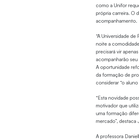
como a Unifor reque
própria carreira. O
acompanhamento.
“A Universidade de 
noite a comodidade 
precisará vir apen
acompanharão seu p
A oportunidade refo
da formação de pro
considerar “o alun
“Esta novidade poss
motivador que utili
uma formação difere
mercado”, destaca 
A professora Daniel