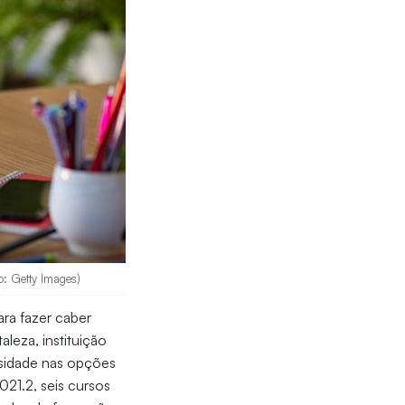
o: Getty Images)
ara fazer caber
leza, instituição
rsidade nas opções
021.2, seis cursos