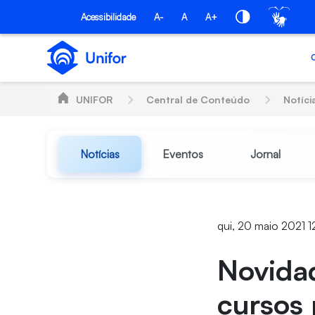
Pular para o Conteúdo principal
Acessibilidade
A-
A
A+
UNIFOR
Central de Conteúdo
Notíci
Notícias
Eventos
Jornal
qui, 20 maio 2021 1
Novida
cursos 