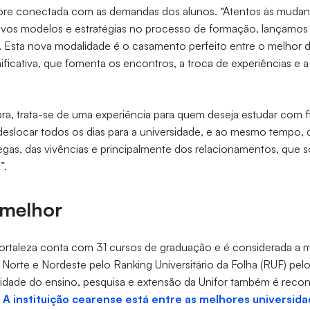
mpre conectada com as demandas dos alunos. “Atentos às mudanç
vos modelos e estratégias no processo de formação, lançamos
is. Esta nova modalidade é o casamento perfeito entre o melhor
nificativa, que fomenta os encontros, a troca de experiências e 
ra, trata-se de uma experiência para quem deseja estudar com fl
eslocar todos os dias para a universidade, e ao mesmo tempo, d
as, das vivências e principalmente dos relacionamentos, que s
”.
 melhor
ortaleza conta com 31 cursos de graduação e é considerada a me
o Norte e Nordeste pelo Ranking Universitário da Folha (RUF) pel
lidade do ensino, pesquisa e extensão da Unifor também é reco
.
A instituição cearense está entre as melhores universi