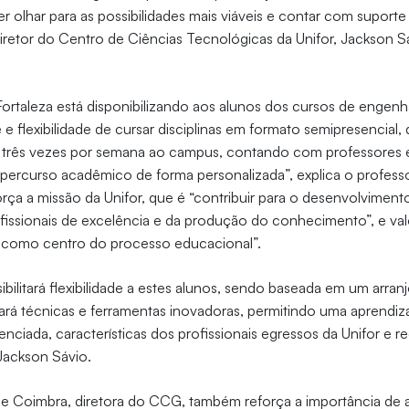
r olhar para as possibilidades mais viáveis e contar com suporte
 diretor do Centro de Ciências Tecnológicas da Unifor, Jackson S
Fortaleza está disponibilizando aos alunos dos cursos de engenh
e flexibilidade de cursar disciplinas em formato semipresencial, 
as três vezes por semana ao campus, contando com professores 
ercurso acadêmico de forma personalizada”, explica o professo
rça a missão da Unifor, que é “contribuir para o desenvolvime
fissionais de excelência e da produção do conhecimento”, e va
o como centro do processo educacional”.
ibilitará flexibilidade a estes alunos, sendo baseada em um arra
zará técnicas e ferramentas inovadoras, permitindo uma aprendiza
nciada, características dos profissionais egressos da Unifor e 
Jackson Sávio.
le Coimbra, diretora do CCG, também reforça a importância de 