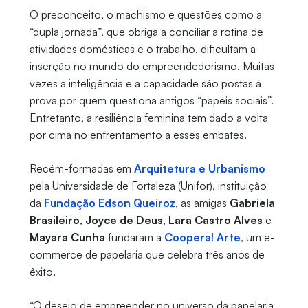
O preconceito, o machismo e questões como a
“dupla jornada”, que obriga a conciliar a rotina de
atividades domésticas e o trabalho, dificultam a
inserção no mundo do empreendedorismo. Muitas
vezes a inteligência e a capacidade são postas à
prova por quem questiona antigos “papéis sociais”.
Entretanto, a resiliência feminina tem dado a volta
por cima no enfrentamento a esses embates.
Recém-formadas em
Arquitetura e Urbanismo
pela Universidade de Fortaleza (Unifor), instituição
da
Fundação Edson Queiroz
, as amigas
Gabriela
Brasileiro
,
Joyce de Deus
,
Lara Castro Alves
e
Mayara Cunha
fundaram a
Coopera! Arte
, um e-
commerce de papelaria que celebra três anos de
êxito.
“O desejo de empreender no universo da papelaria