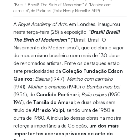
“Brasil! Brasil! The Birth of Modernism” é “Menino com
carneiro”, de Portinari (Foto: Henry Nicholls/ AFP)
A
Royal Academy of Arts
, em Londres, inaugurou
nesta terça-feira (28) a exposição
“Brasil! Brasil!
The Birth of Modernism”
(“Brasil! Brasil! O
Nascimento do Modernismo”), que celebra o vigor
do modernismo brasileiro com mais de 130 obras
de renomados artistas. Entre os destaques estão
sete preciosidades da
Coleção Fundação Edson
Queiroz
:
Baiana
(1947),
Menino com carneiro
(1941),
Mulher e crianças
(1940) e
Bumba meu boi
(1956), de
Candido Portinari
;
Baile caipira
(1950-
1961), de
Tarsila do Amaral
; e duas obras sem
título de
Alfredo Volpi
, sendo uma de 1950 e
outra de 1980. A inclusão dessas obras na mostra
reforça a importância da Coleção,
um dos mais
importantes acervos privados de arte do