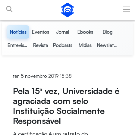
Pular para o Conteúdo principal
Notícias
Eventos
Jornal
Ebooks
Blog
Entrevistas
Revista
Podcasts
Mídias
Newsletter
ter, 5 novembro 2019 15:38
Pela 15ª vez, Universidade é
agraciada com selo
Instituição Socialmente
Responsável
A certificação é um retrato do