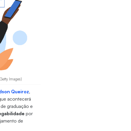
 Getty Images)
dson Queiroz
,
 que acontecerá
s de graduação e
egabilidade
por
ejamento de