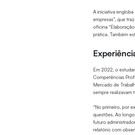
A iniciativa englob
empresas”, que traz
oficina “Elaboração
prática. Também est
Experiênc
Em 2022, o estuda
Competências Profi
Mercado de Trabalh
sempre realizavam t
“No primeiro, por e
questões. Ao longo 
futuro administrado
relatório com obse