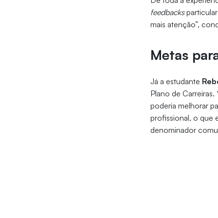
De toda a experiênc
feedbacks
particula
mais atenção”, conc
Metas para
Já a estudante
Reb
Plano de Carreiras
poderia melhorar p
profissional, o que
denominador comum