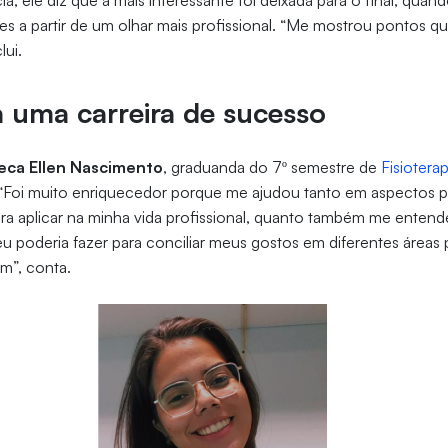
ia, ele diz que a mais interessante foi deixada para o final, qua
res a partir de um olhar mais profissional. “Me mostrou pontos qu
lui.
 uma carreira de sucesso
eca Ellen Nascimento
, graduanda do 7º semestre de
Fisioterap
. “Foi muito enriquecedor porque me ajudou tanto em aspectos p
ara aplicar na minha vida profissional, quanto também me enten
 eu poderia fazer para conciliar meus gostos em diferentes áreas
”, conta.