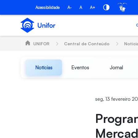
Pular para o Conteúdo principal
Acessibilidade
A-
A
A+
UNIFOR
Central de Conteúdo
Notíci
Notícias
Eventos
Jornal
seg, 13 fevereiro 2
Progra
Mercad