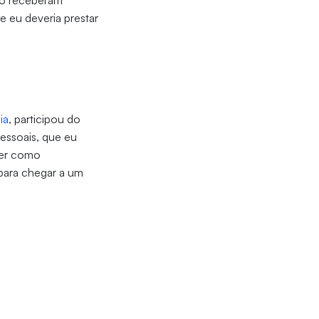
ndo receberam
e eu deveria prestar
ia
, participou do
essoais, que eu
der como
 para chegar a um