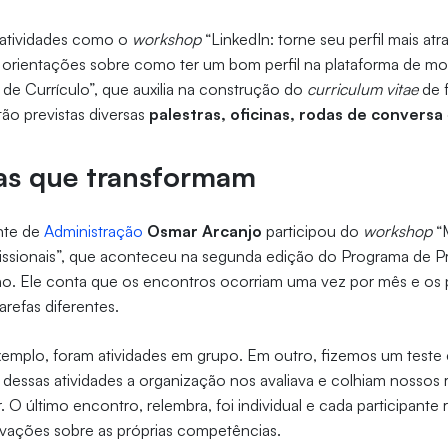
a atividades como o
workshop
“LinkedIn: torne seu perfil mais atr
 orientações sobre como ter um bom perfil na plataforma de mo
 de Currículo”, que auxilia na construção do
curriculum vitae
de f
ão previstas diversas
palestras, oficinas, rodas de conversa
ias que transformam
nte de
Administração
Osmar Arcanjo
participou do
workshop
“
ssionais”, que aconteceu na segunda edição do Programa de P
o. Ele conta que os encontros ocorriam uma vez por mês e os p
arefas diferentes.
xemplo, foram atividades em grupo. Em outro, fizemos um teste
dessas atividades a organização nos avaliava e colhiam nossos r
r. O último encontro, relembra, foi individual e cada participant
rvações sobre as próprias competências.