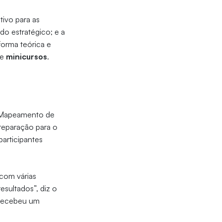
ativo para as
do estratégico; e a
orma teórica e
e
minicursos
.
Mapeamento de
reparação para o
articipantes
 com várias
esultados”, diz o
e recebeu um