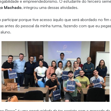
egabilidade e empreendedorismo. O estudante do terceiro seme
go Machado
, integrou uma dessas atividades.
o participar porque tive acesso àquilo que será abordado no fim
as antes do pessoal da minha turma, fazendo com que eu pegas
 aluno.
mo Passo” é uma oportunidade de ter contato com o mercado de t