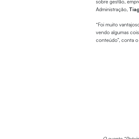
sobre gestão, empr
Administração,
Tia
“Foi muito vantajos
vendo algumas cois
conteúdo”, conta o
O evento “Próxi