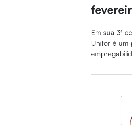
feverei
Em sua 3ª edi
Unifor é um 
empregabili