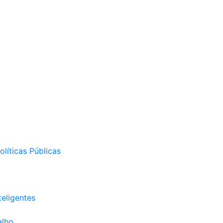
líticas Públicas
eligentes
alho