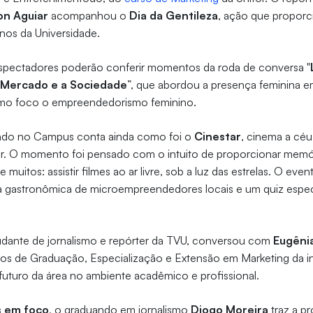
on Aguiar
acompanhou o
Dia da Gentileza
, ação que propo
unos da Universidade.
espectadores poderão conferir momentos da roda de conversa "
Mercado e a Sociedade
”, que abordou a presença feminina 
omo foco o empreendedorismo feminino.
ndo no Campus conta ainda como foi o
Cinestar
, cinema a céu
r. O momento foi pensado com o intuito de proporcionar memó
e muitos: assistir filmes ao ar livre, sob a luz das estrelas. O ev
ira gastronômica de microempreendedores locais e um quiz espec
tudante de jornalismo e repórter da TVU, conversou com
Eugêni
os de Graduação, Especialização e Extensão em Marketing da in
uturo da área no ambiente acadêmico e profissional.
 em foco
, o graduando em jornalismo
Diogo Moreira
traz a p