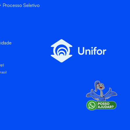
Processo Seletivo
cidade
pp)
asil