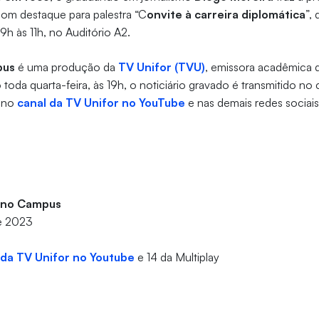
com destaque para palestra “C
onvite à carreira diplomática
”,
 9h às 11h, no Auditório A2.
pus
é uma produção da
TV Unifor (TVU)
, emissora acadêmica 
 toda quarta-feira, às 19h, o noticiário gravado é transmitido no 
 no
canal da TV Unifor no YouTube
e nas demais redes sociai
o no Campus
de 2023
 da TV Unifor no Youtube
e 14 da Multiplay