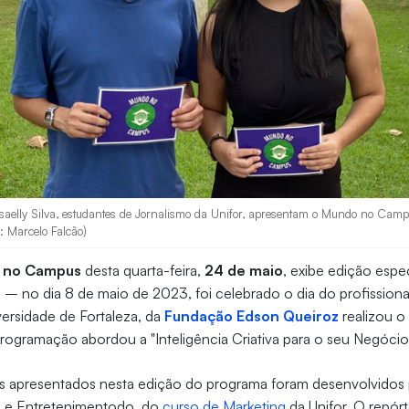
saelly Silva, estudantes de Jornalismo da Unifor, apresentam o Mundo no Campu
: Marcelo Falcão)
 no Campus
desta quarta-feira,
24 de maio
, exibe edição espe
g
– no dia 8 de maio de 2023, foi celebrado o dia do profissiona
versidade de Fortaleza, da
Fundação Edson Queiroz
realizou o
programação abordou a "Inteligência Criativa para o seu Negócio
s apresentados nesta edição do programa foram desenvolvidos 
ão e Entretenimentodo, do
curso de Marketing
da Unifor. O repór