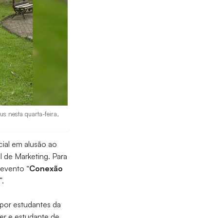
s nesta quarta-feira,
cial em alusão ao
l de Marketing. Para
 evento “
Conexão
”.
por estudantes da
ter e estudante de