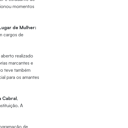
rcionou momentos
Lugar de Mulher:
em cargos de
 aberto realizado
rias marcantes e
ento teve também
ial para os amantes
a Cabral
,
stituição. A
rogramação de