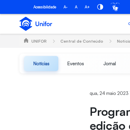
Pular para o Conteúdo principal
Acessibilidade
A-
A
A+
UNIFOR
Central de Conteúdo
Notíci
Notícias
Eventos
Jornal
qua, 24 maio 2023 
Progra
edição 