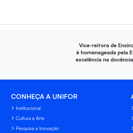
Vice-reitora de Ensin
é homenageada pela E
excelência na docência 
CONHEÇA A UNIFOR
Institucional
Cultura e Arte
Pesquisa e Inovação