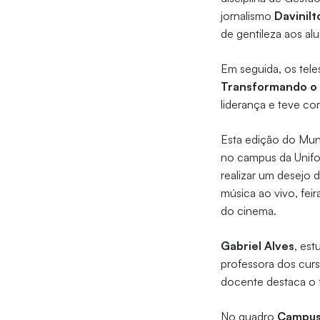
jornalismo
Davinilt
de gentileza aos al
Em seguida, os tel
Transformando o 
liderança e teve c
Esta edição do Mu
no campus da Unifo
realizar um desejo d
música ao vivo, fe
do cinema.
Gabriel Alves
, es
professora dos curs
docente destaca o f
No quadro
Campus