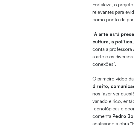
Fortaleza, o proje
relevantes para evi
como ponto de part
“A arte está pres
cultura, a polític
conta a professora 
a arte e os divers
conexões”.
O
primeiro vídeo
da
direito, comunica
nos fazer ver quest
variado e rico, entã
tecnológicas e eco
comenta
Pedro Bo
analisando a obra “B