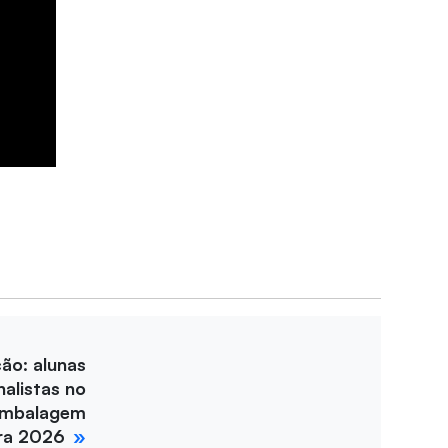
ção: alunas
nalistas no
Embalagem
ira 2026