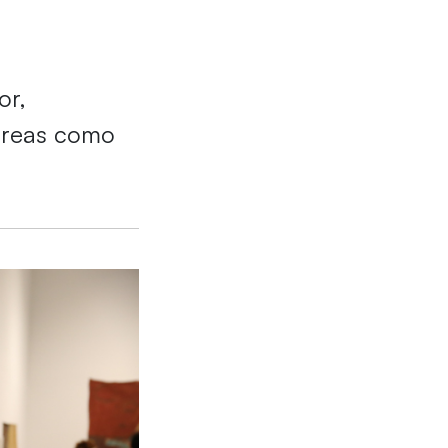
or,
áreas como