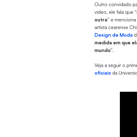
Outro convidado para
vídeo, ele fala que
“
outra”
e menciona s
artista cearense Ch
Design de Moda
d
medida em que el
mundo”
.
Veja a seguir o prim
oficiais
da Universid