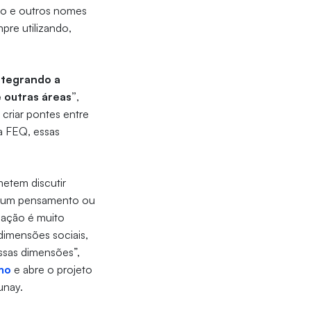
ado e outros nomes
pre utilizando,
ntegrando a
e outras áreas”
,
 criar pontes entre
a FEQ, essas
etem discutir
ar um pensamento ou
dação é muito
 dimensões sociais,
ssas dimensões”,
mo
e abre o projeto
unay.