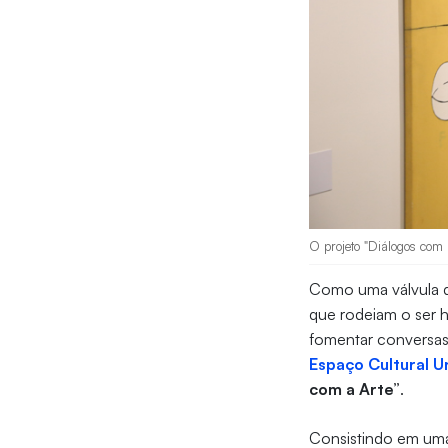
O projeto "Diálogos com 
Como uma válvula d
que rodeiam o ser 
fomentar conversas
Espaço Cultural U
com a Arte”
.
Consistindo em uma 