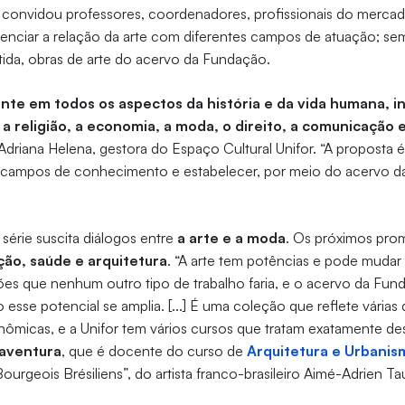
to convidou professores, coordenadores, profissionais do merc
denciar a relação da arte com diferentes campos de atuação; sem
ida, obras de arte do acervo da Fundação.
ente em todos os aspectos da história e da vida humana, i
a, a religião, a economia, a moda, o direito, a comunicação 
Adriana Helena, gestora do Espaço Cultural Unifor. “A proposta é
os campos de conhecimento e estabelecer, por meio do acervo d
 série suscita diálogos entre
a arte e a moda
. Os próximos prom
ção, saúde e arquitetura
. “A arte tem potências e pode mud
ões que nenhum outro tipo de trabalho faria, e o acervo da Fun
o esse potencial se amplia. [...] É uma coleção que reflete várias
nômicas, e a Unifor tem vários cursos que tratam exatamente de
aventura
, que é docente do curso de
Arquitetura e Urbanis
ourgeois Brésiliens”, do artista franco-brasileiro Aimé-Adrien Ta