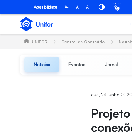
Pular para o Conteúdo principal
Acessibilidade
A-
A
A+
UNIFOR
Central de Conteúdo
Notíci
Notícias
Eventos
Jornal
qua, 24 junho 2020 
Projeto
conexõe