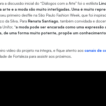
 a discussão inicial do “Diálogos com a Arte” foi o estilista
Lin
a arte e a moda são muito interligadas. Uma é muito repre
eu primeiro desfile na São Paulo Fashion Week, que foi inspira
ico da Silva. Para
Renata Santiago
, também convidada e docen
a Unifor,
“a moda pode ser encarada como uma expressão ar
a, de uma forma muito potente, propõe um conhecimento 
eiro vídeo do projeto na íntegra, e fique atento aos
canais de 
ade de Fortaleza para assistir aos próximos.