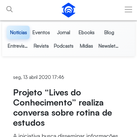
Pular para o Conteúdo principal
Notícias
Eventos
Jornal
Ebooks
Blog
Entrevistas
Revista
Podcasts
Mídias
Newsletter
seg, 13 abril 2020 17:46
Projeto “Lives do
Conhecimento” realiza
conversa sobre rotina de
estudos
A iniciativa busca disseminar informações