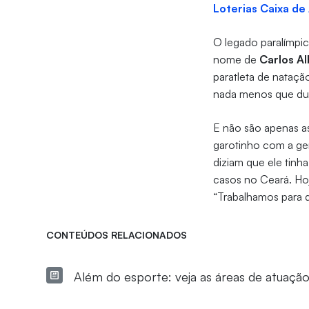
Loterias Caixa de
O legado paralímpic
nome de
Carlos Al
paratleta de nataç
nada menos que du
E não são apenas as
garotinho com a g
diziam que ele tinh
casos no Ceará. Ho
“Trabalhamos para d
CONTEÚDOS RELACIONADOS
Além do esporte: veja as áreas de atuaçã