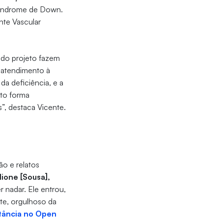
 Síndrome de Down.
nte Vascular
e do projeto fazem
 atendimento à
da deficiência, e a
nto forma
”, destaca Vicente.
o e relatos
lione [Sousa],
 nadar. Ele entrou,
nte, orgulhoso da
stância no Open