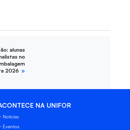
ção: alunas
nalistas no
Embalagem
ira 2026
ACONTECE NA UNIFOR
Notícias
Eventos