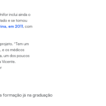
ifor inclui ainda o
ado e se tornou
ina, em 2011
, com
 projeto. “Tem um
, e os médicos
ara, um dos poucos
a Vicente.
or
 a formação já na graduação