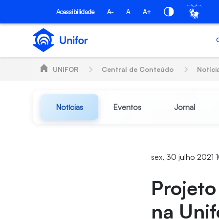
Pular para o Conteúdo principal
Acessibilidade
A-
A
A+
UNIFOR
Central de Conteúdo
Notíci
Notícias
Eventos
Jornal
sex, 30 julho 2021 
Projeto
na Unif