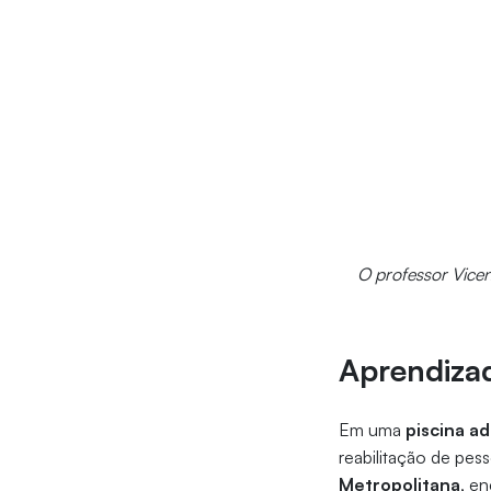
O professor Vicen
Aprendizad
Em uma
piscina a
reabilitação de pes
Metropolitana
, e