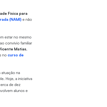
dade Física para
rada (NAMI)
e não
dem estar no mesmo
o convívio familiar
Vicente Matias
,
as no
curso de
a atuação na
. Hoje, a iniciativa
cerca de dez
nvolvem alunos e