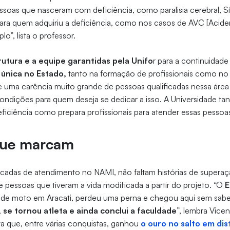
essoas que nasceram com deficiência, como paralisia cerebral,
 para quem adquiriu a deficiência, como nos casos de AVC [Acide
lo”, lista o professor.
utura e a equipe garantidas pela Unifo
r para a continuidad
a única no Estado,
tanto na formação de profissionais como no
 uma carência muito grande de pessoas qualificadas nessa área 
condições para quem deseja se dedicar a isso. A Universidade ta
ciência como prepara profissionais para atender essas pessoas
 que marcam
cadas de atendimento no NAMI, não faltam histórias de superaçã
pessoas que tiveram a vida modificada a partir do projeto. “O
E
 de moto em Aracati, perdeu uma perna e chegou aqui sem saber
 se tornou atleta e ainda conclui a faculdade
”, lembra Vice
eta que, entre várias conquistas, ganhou
o ouro no salto em di