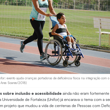
or: evento ajuda crianças portadoras de deficiência física na integração com 
o: Ares Soares/2018)
 sobre inclusão e acessibilidade
ainda não eram fortemente 
 a Universidade de Fortaleza (Unifor) já encarava o tema com a s
 um projeto que mudou a vida de centenas de Pessoas com Defic