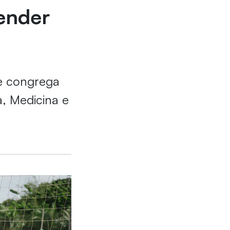
ender
de congrega
a, Medicina e