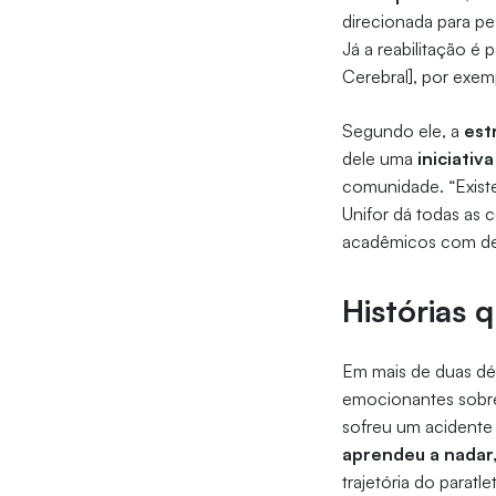
direcionada para p
Já a reabilitação é
Cerebral], por exemp
Segundo ele, a
estr
dele uma
iniciativ
comunidade. “Existe
Unifor dá todas as 
acadêmicos com defi
Histórias
Em mais de duas dé
emocionantes sobre 
sofreu um acidente
aprendeu a nadar,
trajetória do paratl