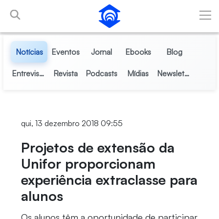
Pular para o Conteúdo principal
Notícias
Eventos
Jornal
Ebooks
Blog
Entrevistas
Revista
Podcasts
Mídias
Newsletter
qui, 13 dezembro 2018 09:55
Projetos de extensão da
Unifor proporcionam
experiência extraclasse para
alunos
Os alunos têm a oportunidade de participar