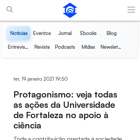
Pular para o Conteúdo principal
Notícias
Eventos
Jornal
Ebooks
Blog
Entrevistas
Revista
Podcasts
Mídias
Newsletter
ter, 19 janeiro 2021 19:50
Protagonismo: veja todas
as ações da Universidade
de Fortaleza no apoio à
ciência
Toda a contribuição prestada à sociedade