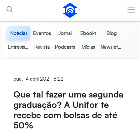
Pular para o Conteúdo principal
Notícias
Eventos
Jornal
Ebooks
Blog
Entrevistas
Revista
Podcasts
Mídias
Newsletter
qua, 14 abril 2021 18:22
Que tal fazer uma segunda
graduação? A Unifor te
recebe com bolsas de até
50%