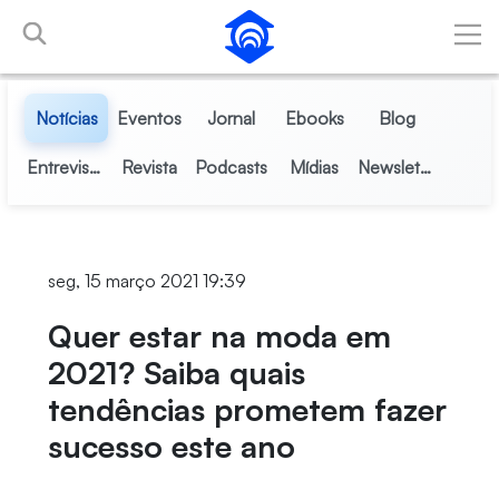
Pular para o Conteúdo principal
Notícias
Eventos
Jornal
Ebooks
Blog
Entrevistas
Revista
Podcasts
Mídias
Newsletter
seg, 15 março 2021 19:39
Quer estar na moda em
2021? Saiba quais
tendências prometem fazer
sucesso este ano