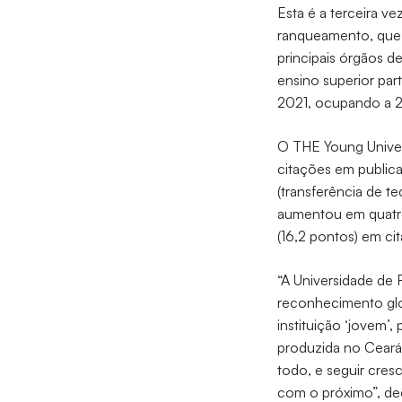
Esta é a terceira v
ranqueamento, que 
principais órgãos d
ensino superior par
2021, ocupando a 2
O THE Young Universi
citações em publica
(transferência de t
aumentou em quatro
(16,2 pontos) em ci
“A Universidade de 
reconhecimento glo
instituição ‘jovem’,
produzida no Ceará,
todo, e seguir cre
com o próximo”, de