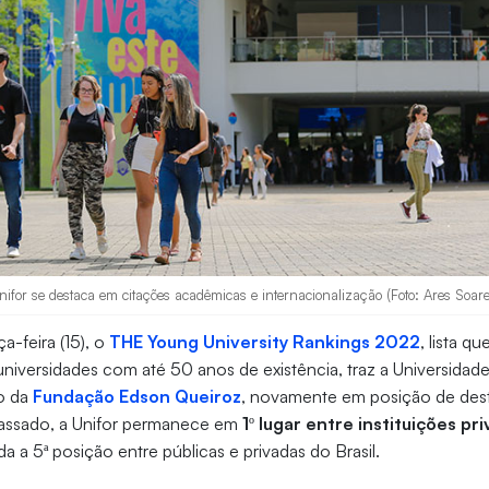
nifor se destaca em citações acadêmicas e internacionalização (Foto: Ares Soare
a-feira (15), o
THE Young University Rankings 2022
, lista qu
 universidades com até 50 anos de existência, traz a Universidade
o da
Fundação Edson Queiroz
, novamente em posição de des
assado, a Unifor permanece em
1º lugar entre instituições pr
a a 5ª posição entre públicas e privadas do Brasil.