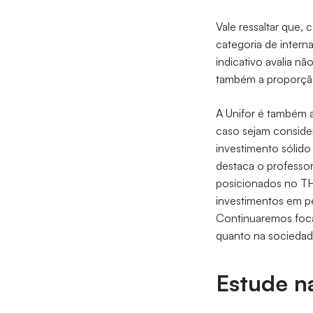
Vale ressaltar que,
categoria de interna
indicativo avalia n
também a proporção
A Unifor é também a
caso sejam consider
investimento sólido
destaca o professo
posicionados no TH
investimentos em pe
Continuaremos focan
quanto na sociedad
Estude n