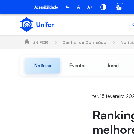
Pular para o Conteúdo principal
Acessibilidade
A-
A
A+
UNIFOR
Central de Conteúdo
Notíci
Notícias
Eventos
Jornal
ter, 15 fevereiro 20
Rankin
melhore