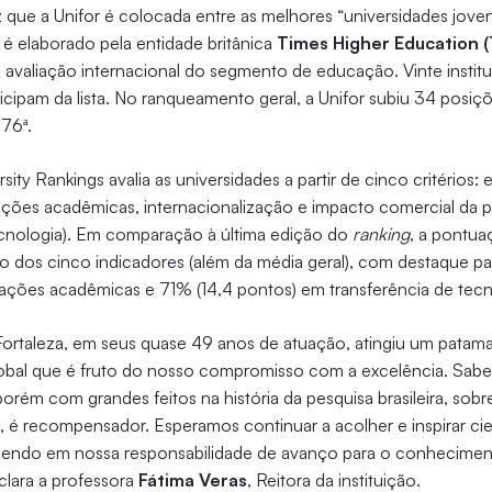
ez que a Unifor é colocada entre as melhores “universidades jov
é elaborado pela entidade britânica
Times Higher Education 
e avaliação internacional do segmento de educação. Vinte institui
ticipam da lista. No ranqueamento geral, a Unifor subiu 34 posiç
76ª.
ty Rankings avalia as universidades a partir de cinco critérios: 
ções acadêmicas, internacionalização e impacto comercial da p
ecnologia). Em comparação à última edição do
ranking
, a pontua
 dos cinco indicadores (além da média geral), com destaque p
tações acadêmicas e 71% (14,4 pontos) em transferência de tecn
Fortaleza, em seus quase 49 anos de atuação, atingiu um patam
bal que é fruto do nosso compromisso com a excelência. Sab
 porém com grandes feitos na história da pesquisa brasileira, sob
 é recompensador. Esperamos continuar a acolher e inspirar ci
scendo em nossa responsabilidade de avanço para o conheciment
clara a professora
Fátima Veras
, Reitora da instituição.