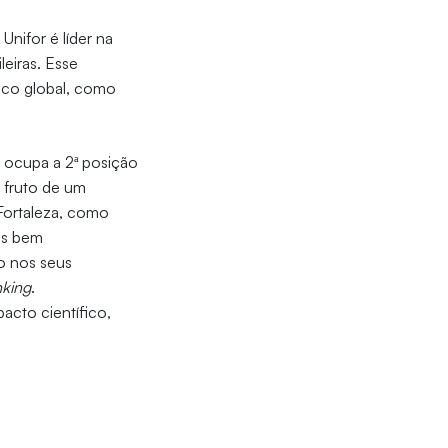
Unifor é líder na
leiras. Esse
mico global, como
e ocupa a 2ª posição
 fruto de um
 Fortaleza, como
os bem
o nos seus
nking
.
acto científico,