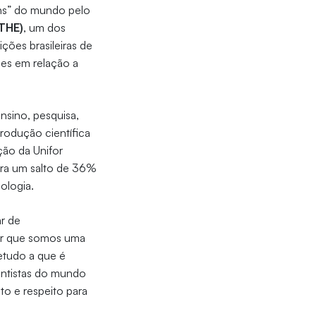
ens” do mundo pelo
(THE)
, um dos
ções brasileiras de
ões em relação a
ensino, pesquisa,
rodução científica
ção da Unifor
ara um salto de 36%
ologia.
ar de
er que somos uma
retudo a que é
entistas do mundo
o e respeito para