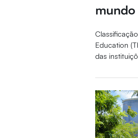
mundo
Classificaçã
Education (T
das instituiç