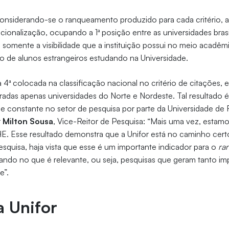
 considerando-se o ranqueamento produzido para cada critério, a 
cionalização, ocupando a 1ª posição entre as universidades brasi
ão somente a visibilidade que a instituição possui no meio acadê
 de alunos estrangeiros estudando na Universidade.
 4ª colocada na classificação nacional no critério de citações, 
adas apenas universidades do Norte e Nordeste. Tal resultado é
 e constante no setor de pesquisa por parte da Universidade de
r
Milton Sousa
, Vice-Reitor de Pesquisa: “Mais uma vez, estam
E. Esse resultado demonstra que a Unifor está no caminho cert
squisa, haja vista que esse é um importante indicador para o
ra
do no que é relevante, ou seja, pesquisas que geram tanto imp
e”.
a Unifor