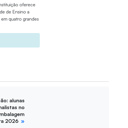
nstituição oferece
ade de Ensino a
, em quatro grandes
ção: alunas
nalistas no
Embalagem
ira 2026