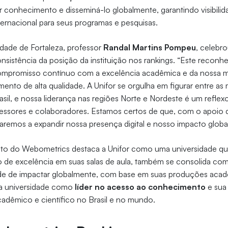
 conhecimento e disseminá-lo globalmente, garantindo visibilid
ernacional para seus programas e pesquisas.
idade de Fortaleza, professor
Randal Martins Pompeu
, celebr
sistência da posição da instituição nos rankings. “Este recon
ompromisso contínuo com a excelência acadêmica e da nossa m
ento de alta qualidade. A Unifor se orgulha em figurar entre as
asil, e nossa liderança nas regiões Norte e Nordeste é um refle
fessores e colaboradores. Estamos certos de que, com o apoio
remos a expandir nossa presença digital e nosso impacto global
o do Webometrics destaca a Unifor como uma universidade qu
o de excelência em suas salas de aula, também se consolida c
de de impactar globalmente, com base em suas produções acad
da universidade como
líder no acesso ao conhecimento
e sua 
adêmico e científico no Brasil e no mundo.