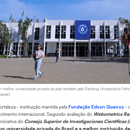
6ª melhor universidade privada do país também pelo Ranking Universitário Folha
Soares)
rtaleza - instituição mantida pela
Fundação Edson Queiroz
- 
cimento internacional. Segundo avaliação do
Webometrics Ran
 Iniciativa do
Consejo Superior de Investigaciones Científicas 
or universidade privada do Brasil e a melhor instituição d