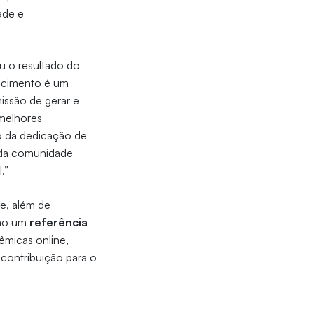
ade e
ou o resultado do
hecimento é um
issão de gerar e
 melhores
xo da dedicação de
 da comunidade
.”
e, além de
omo um
referência
êmicas online,
contribuição para o