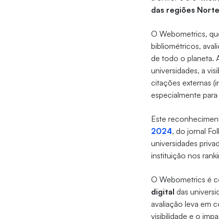
das regiões Nort
O Webometrics, que
bibliométricos, aval
de todo o planeta. 
universidades, a vi
citações externas (
especialmente para 
Este reconheciment
2024
, do jornal F
universidades priv
instituição nos rank
O Webometrics é co
digital
das universi
avaliação leva em 
visibilidade e o im