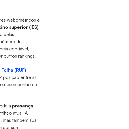
ores webométricos e
sino superior (IES)
o pelas
o número de
ncia confiável,
r outros rankings.
 Folha (RUF)
ª posição entre as
a do desempenho da
mede a
presença
ífico atual. A
s, mas também sua
a por sua