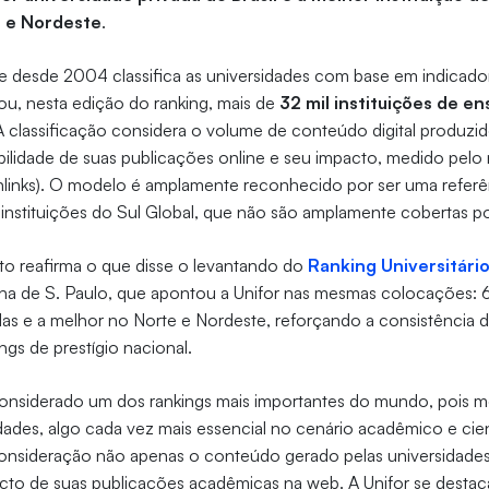
e e Nordeste
.
 desde 2004 classifica as universidades com base em indicad
iou, nesta edição do ranking, mais de
32 mil instituições de en
A classificação considera o volume de conteúdo digital produzid
sibilidade de suas publicações online e seu impacto, medido pel
inlinks). O modelo é amplamente reconhecido por ser uma referê
instituições do Sul Global, que não são amplamente cobertas po
o reafirma o que disse o levantando do
Ranking Universitário
olha de S. Paulo, que apontou a Unifor nas mesmas colocações: 6
adas e a melhor no Norte e Nordeste, reforçando a consistênci
ings de prestígio nacional.
nsiderado um dos rankings mais importantes do mundo, pois 
dades, algo cada vez mais essencial no cenário acadêmico e cient
consideração não apenas o conteúdo gerado pelas universidade
pacto de suas publicações acadêmicas na web. A Unifor se destac