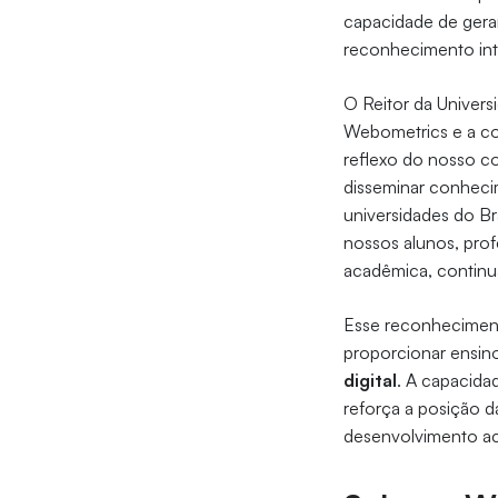
capacidade de gerar
reconhecimento int
O Reitor da Univers
Webometrics e a con
reflexo do nosso c
disseminar conhecim
universidades do Br
nossos alunos, pro
acadêmica, continua
Esse reconheciment
proporcionar ensin
digital
. A capacida
reforça a posição 
desenvolvimento ac