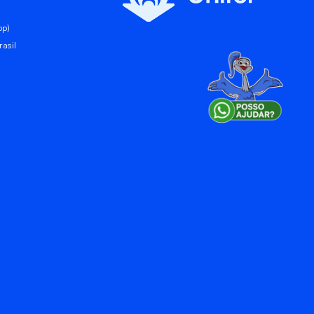
pp)
asil