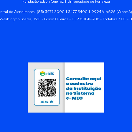
Fundação Edson Queiroz | Universidade de Fortaleza
ntral de Atendimento: (85) 3477-3000 | 3477-3400 | 99246-6625 (WhatsA
 Washington Soares, 1321 - Edson Queiroz - CEP 60811-905 - Fortaleza / CE - Br