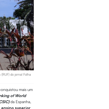
 (RUF) do jornal Folha
conquistou mais um
king of World
(CSIC)
da Espanha,
e ensino superior