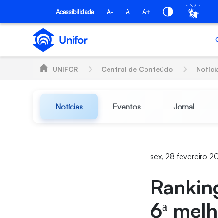
Pular para o Conteúdo principal
Acessibilidade
A-
A
A+
UNIFOR
Central de Conteúdo
Notíci
Notícias
Eventos
Jornal
sex, 28 fevereiro 2
Ranking
6ª melh