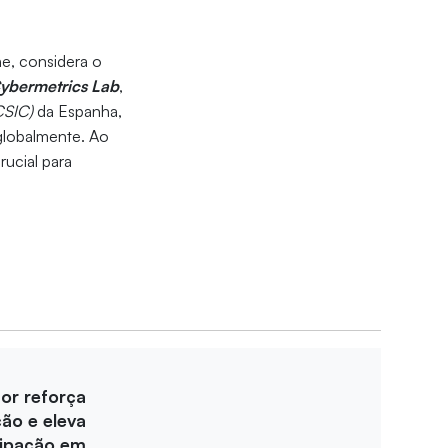
ne, considera o
ybermetrics Lab
,
CSIC)
da Espanha,
 globalmente. Ao
ucial para
for reforça
ção e eleva
cipação em