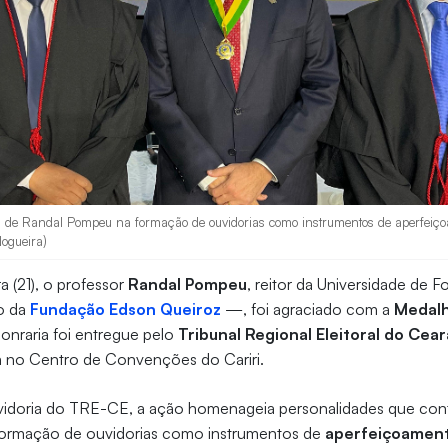
l de Randal Pompeu na formação de ouvidorias como instrumentos de aperfeiço
Nogueira)
ra (21), o professor
Randal Pompeu
, reitor da Universidade de 
no da
Fundação Edson Queiro
z
—, foi agraciado com a
Medalh
honraria foi entregue pelo
Tribunal Regional Eleitoral do Cea
da no Centro de Convenções do Cariri.
idoria do TRE-CE, a ação homenageia personalidades que cont
formação de ouvidorias como instrumentos de
aperfeiçoament