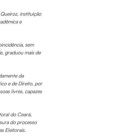
ueiroz, instituição
acadêmica e
oincidência, sem
de, graduou mais de
adamente da
co e de Direito, por
soas livres, capazes
toral do Ceará,
lisura do processo
s Eleitorais.