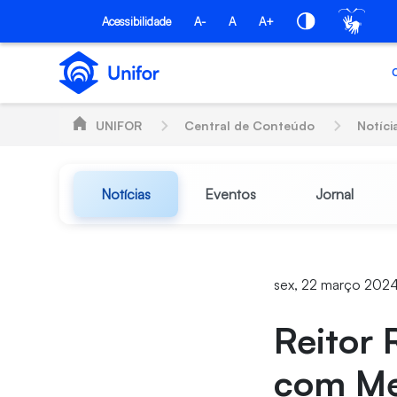
Pular para o Conteúdo principal
Acessibilidade
A-
A
A+
UNIFOR
Central de Conteúdo
Notíci
Notícias
Eventos
Jornal
sex, 22 março 2024
Reitor
com Me