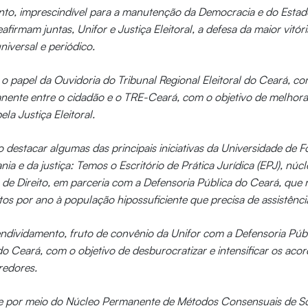
to, imprescindível para a manutenção da Democracia e do Estad
eafirmam juntas, Unifor e Justiça Eleitoral, a defesa da maior vitó
universal e periódico.
papel da Ouvidoria do Tribunal Regional Eleitoral do Ceará, co
ente entre o cidadão e o TRE-Ceará, com o objetivo de melhora
la Justiça Eleitoral.
 destacar algumas das principais iniciativas da Universidade de F
a e da justiça: Temos o Escritório de Prática Jurídica (EPJ), núcl
de Direito, em parceria com a Defensoria Pública do Ceará, que 
os por ano à população hipossuficiente que precisa de assistência 
dividamento, fruto de convênio da Unifor com a Defensoria Públ
do Ceará, com o objetivo de desburocratizar e intensificar os aco
redores.
rre por meio do Núcleo Permanente de Métodos Consensuais de So