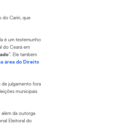
o do Cariri, que
da é um testemunho
al do Ceará em
tado
”. Ele também
na área do Direito
s de julgamento fora
leições municipais
, além da outorga
al Eleitoral do