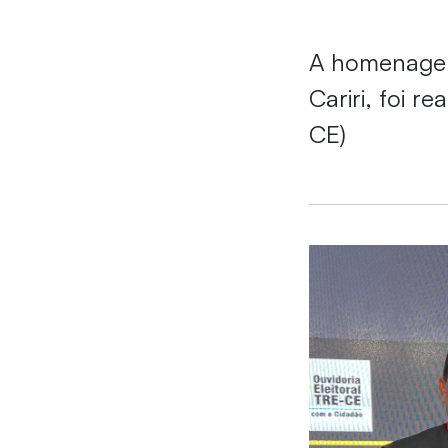
A homenagem
Cariri, foi r
CE)