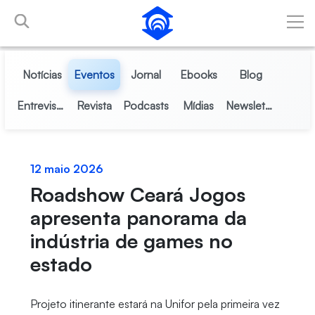
Pular para o Conteúdo principal
Notícias
Eventos
Jornal
Ebooks
Blog
Entrevistas
Revista
Podcasts
Mídias
Newsletter
12 maio 2026
Roadshow Ceará Jogos
apresenta panorama da
indústria de games no
estado
Projeto itinerante estará na Unifor pela primeira vez