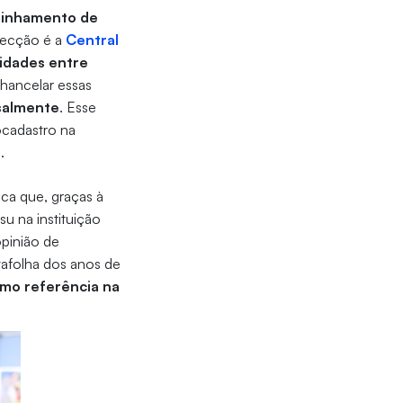
minhamento de
pecção é a
Central
nidades entre
chancelar essas
salmente
. Esse
ocadastro na
.
aca que, graças à
u na instituição
opinião de
afolha dos anos de
omo referência na