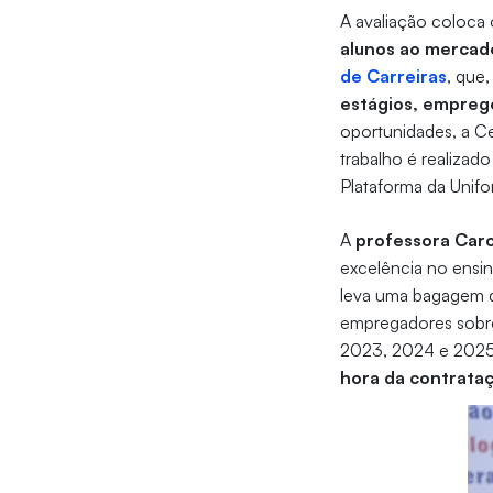
A avaliação coloca 
alunos ao mercad
de Carreiras
, que
estágios, emprego
oportunidades, a Ce
trabalho é realiza
Plataforma da Unifor
A
professora Caro
excelência no ensin
leva uma bagagem d
empregadores sobre
2023, 2024 e 2025.
hora da contrata