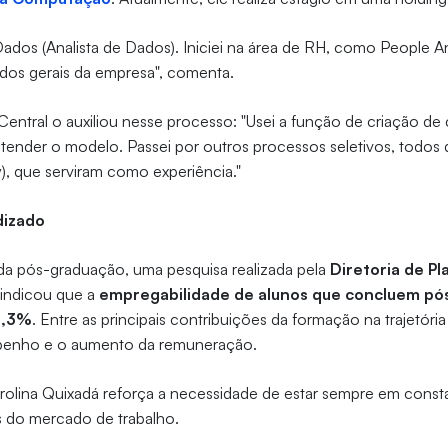
Dados (Analista de Dados). Iniciei na área de RH, como People An
ados gerais da empresa", comenta.
Central o auxiliou nesse processo: "Usei a função de criação de 
ntender o modelo. Passei por outros processos seletivos, todos 
y), que serviram como experiência."
dizado
 da pós-graduação, uma pesquisa realizada pela
Diretoria de P
indicou que a
empregabilidade de alunos que concluem pó
91,3%
. Entre as principais contribuições da formação na trajetória
penho e o aumento da remuneração.
olina Quixadá reforça a necessidade de estar sempre em const
 do mercado de trabalho.