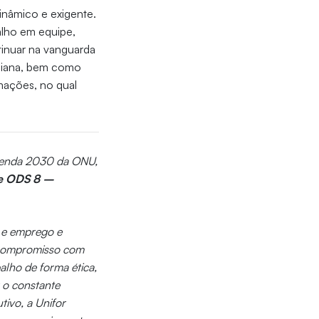
inâmico e exigente.
balho em equipe,
tinuar na vanguarda
idiana, bem como
mações, no qual
Agenda 2030 da ONU,
e ODS 8 –
o e emprego e
u compromisso com
lho de forma ética,
 o constante
ivo, a Unifor