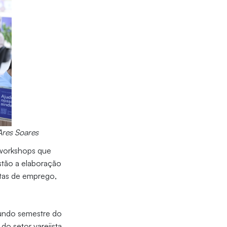
Ares Soares
e workshops que
stão a elaboração
stas de emprego,
gundo semestre do
do setor varejista.