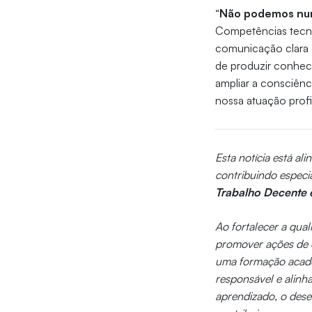
“
Não podemos nun
Competências tecnoló
comunicação clara e
de produzir conheci
ampliar a consciên
nossa atuação profis
Esta notícia está a
contribuindo especi
Trabalho Decente
Ao fortalecer a qual
promover ações de o
uma formação acadêm
responsável e alinh
aprendizado, o dese