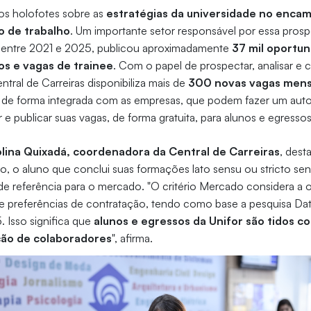
os holofotes sobre as
estratégias da universidade no enca
o de trabalho
. Um importante setor responsável por essa pros
, entre 2021 e 2025, publicou aproximadamente
37 mil oportu
s e vagas de trainee
. Com o papel de prospectar, analisar e 
ntral de Carreiras disponibiliza mais de
300 novas vagas men
do de forma integrada com as empresas, que podem fazer um aut
 e publicar suas vagas, de forma gratuita, para alunos e egressos
lina Quixadá, coordenadora da Central de Carreiras
, dest
o, o aluno que conclui suas formações lato sensu ou stricto sens
e referência para o mercado. "O critério Mercado considera a 
 preferências de contratação, tendo como base a pesquisa Dat
 Isso significa que
alunos e egressos da Unifor são tidos c
ção de colaboradores
", afirma.