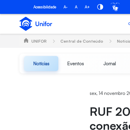
Pular para o Conteúdo principal
Acessibilidade
A-
A
A+
UNIFOR
Central de Conteúdo
Notíci
Notícias
Eventos
Jornal
sex, 14 novembro 
RUF 202
conexã