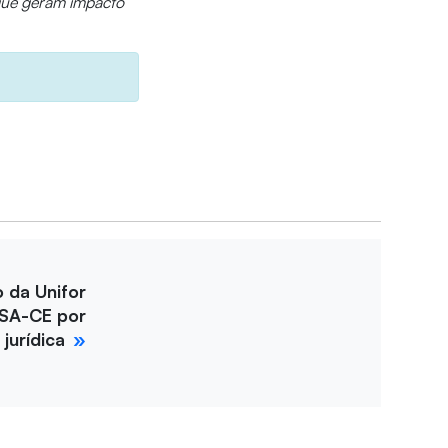
 que geram impacto
o da Unifor
SA-CE por
jurídica