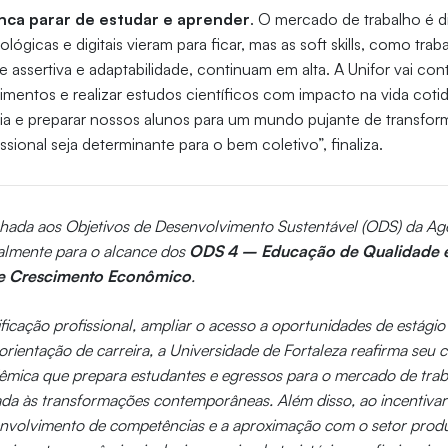
ca parar de estudar e aprender
. O mercado de trabalho é d
gicas e digitais vieram para ficar, mas as soft skills, como tra
 assertiva e adaptabilidade, continuam em alta. A Unifor vai con
mentos e realizar estudos científicos com impacto na vida cot
cia e preparar nossos alunos para um mundo pujante de transfor
sional seja determinante para o bem coletivo”, finaliza.
linhada aos Objetivos de Desenvolvimento Sustentável (ODS) da 
almente para o alcance dos
ODS 4 – Educação de Qualidade 
 e Crescimento Econômico
.
ificação profissional, ampliar o acesso a oportunidades de estági
rientação de carreira, a Universidade de Fortaleza reafirma se
ica que prepara estudantes e egressos para o mercado de traba
ada às transformações contemporâneas. Além disso, ao incentivar
nvolvimento de competências e a aproximação com o setor produt