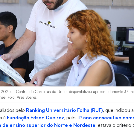
 2025, a Central de Carreiras da Unifor disponibilizou aproximadamente 37 mi
inee. Foto: Ares Soares
valiados pelo
Ranking Universitário Folha (RUF)
, que indicou 
da à
Fundação Edson Queiroz
, pelo
11º ano consecutivo com
da de ensino superior do Norte e Nordeste
, estava o critéri