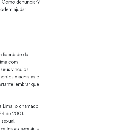
ma? Como denunciar?
 podem ajudar
a liberdade da
ítima com
r seus vínculos
amentos machistas e
rtante lembrar que
na Lima, o chamado
224 de 2001.
 sexual,
rentes ao exercício