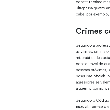
constituir crime ma
ultrapassa quatro a
cabe, por exemplo, 
Crimes c
Segundo a professo
as vítimas, um maio
miserabilidade soci
considerável de cri
pessoas próximas, c
pesquisas oficiais,
agressores se valem
alguém próximo, pa
Segundo o Código 
sexual
. Tem-se o es