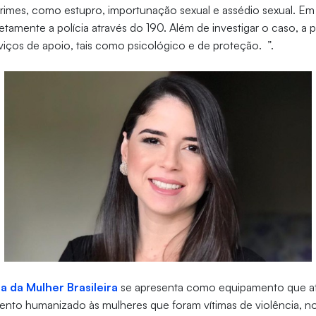
rimes, como estupro, importunação sexual e assédio sexual. Em
tamente a polícia através do 190. Além de investigar o caso, a p
iços de apoio, tais como psicológico e de proteção. ”.
a da Mulher Brasileira
se apresenta como equipamento que a
ento humanizado às mulheres que foram vítimas de violência, n