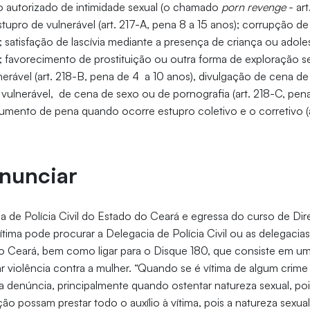
ão autorizado de intimidade sexual (o chamado
porn revenge
- ar
tupro de vulnerável (art. 217-A, pena 8 a 15 anos); corrupção de
; satisfação de lascívia mediante a presença de criança ou adoles
; favorecimento de prostituição ou outra forma de exploração se
erável (art. 218-B, pena de 4 a 10 anos), divulgação de cena d
vulnerável, de cena de sexo ou de pornografia (art. 218-C, pena 
umento de pena quando ocorre estupro coletivo e o corretivo (a
nunciar
de Polícia Civil do Estado do Ceará e egressa do curso de Direi
ítima pode procurar a Delegacia de Polícia Civil ou as delegacia
o Ceará, bem como ligar para o Disque 180, que consiste em um
ar violência contra a mulher. “Quando se é vítima de algum crim
 a denúncia, principalmente quando ostentar natureza sexual, poi
ão possam prestar todo o auxílio à vítima, pois a natureza sexu