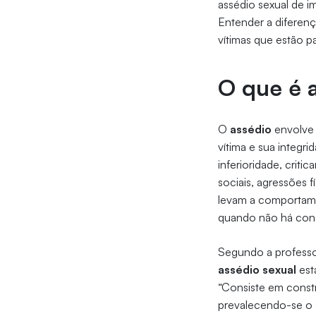
assédio sexual de 
Entender a diferenç
vítimas que estão p
O que é 
O
assédio
envolve 
vítima e sua integri
inferioridade, critic
sociais, agressões 
levam a comportame
quando não há cons
Segundo a profess
assédio sexual
est
“Consiste em const
prevalecendo-se o 