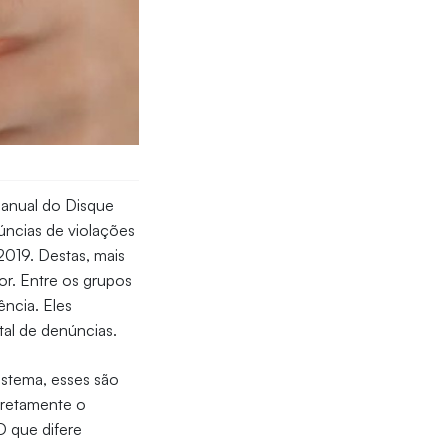
 anual do Disque
úncias de violações
2019. Destas, mais
or.
Entre os grupos
ência. Eles
tal de denúncias.
istema, esses são
iretamente o
O que difere