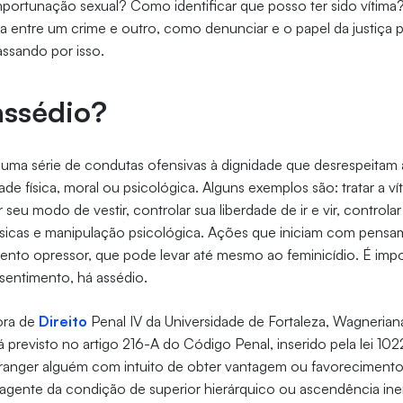
importunação sexual? Como identificar que posso ter sido víti
a entre um crime e outro, como denunciar e o papel da justiça
assando por isso.
assédio?
uma série de condutas ofensivas à dignidade que desrespeitam 
dade física, moral ou psicológica. Alguns exemplos são: tratar a v
ar seu modo de vestir, controlar sua liberdade de ir e vir, controla
físicas e manipulação psicológica. Ações que iniciam com pens
nto opressor, que pode levar até mesmo ao feminicídio. É impo
entimento, há assédio.
ora de
Direito
Penal IV da Universidade de Fortaleza, Wagneria
á previsto no artigo 216-A do Código Penal, inserido pela lei 10
ranger alguém com intuito de obter vantagem ou favorecimento
agente da condição de superior hierárquico ou ascendência ine