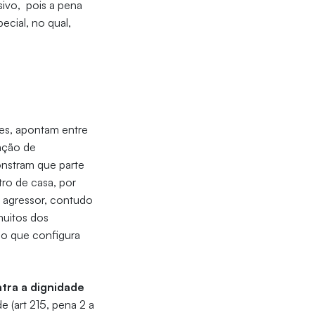
sivo, pois a pena
ecial, no qual,
es, apontam entre
uação de
onstram que parte
tro de casa, por
e agressor, contudo
muitos dos
, o que configura
ntra a dignidade
e (art 215, pena 2 a