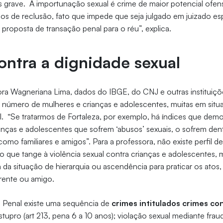
is grave. A importunação sexual é crime de maior potencial ofen
nos de reclusão, fato que impede que seja julgado em juizado esp
proposta de transação penal para o réu”, explica.
ontra a dignidade sexual
ra Wagneriana Lima, dados do IBGE, do CNJ e outras instituiçõ
r número de mulheres e crianças e adolescentes, muitas em sit
al. “Se tratarmos de Fortaleza, por exemplo, há índices que dem
anças e adolescentes que sofrem ‘abusos’ sexuais, o sofrem den
omo familiares e amigos”. Para a professora, não existe perfil d
 no que tange à violência sexual contra crianças e adolescentes, 
 da situação de hierarquia ou ascendência para praticar os atos
rente ou amigo.
Penal existe uma sequência de
crimes intitulados crimes co
tupro (art 213, pena 6 a 10 anos); violação sexual mediante fraud