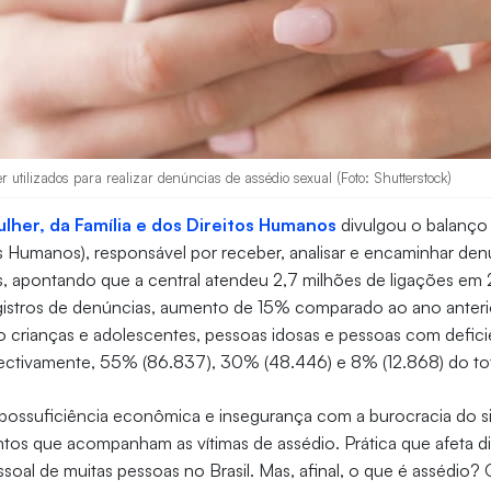
r utilizados para realizar denúncias de assédio sexual (Foto: Shutterstock)
ulher, da Família e dos Direitos Humanos
divulgou o balanço
s Humanos), responsável por receber, analisar e encaminhar den
, apontando que a central atendeu 2,7 milhões de ligações em 
egistros de denúncias, aumento de 15% comparado ao ano anteri
ão crianças e adolescentes, pessoas idosas e pessoas com defici
ectivamente, 55% (86.837), 30% (48.446) e 8% (12.868) do to
possuficiência econômica e insegurança com a burocracia do s
ntos que acompanham as vítimas de assédio. Prática que afeta d
ssoal de muitas pessoas no Brasil. Mas, afinal, o que é assédio? 