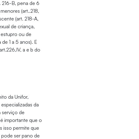
t. 216-B, pena de 6
 menores (art..218,
cente (art. 218-A,
xual de criança,
e estupro ou de
de 1 a 5 anos). E
rt.226,IV, a e b do
to da Unifor,
s especializadas da
 serviço de
e é importante que o
s isso permite que
al pode ser pano de