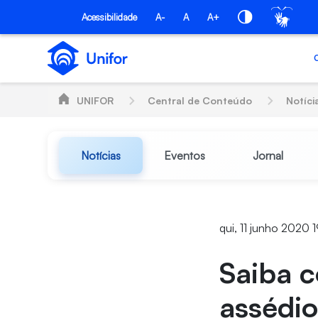
Pular para o Conteúdo principal
Acessibilidade
A-
A
A+
UNIFOR
Central de Conteúdo
Notíci
Notícias
Eventos
Jornal
qui, 11 junho 2020 
Saiba 
assédi