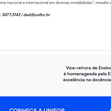
me nacional e internacional em diversas modalidades”, ressalta
: 3477.3143 | dad@unifor.br
Vice-reitora de Ensin
é homenageada pela E
excelência na docência 
CONHEÇA A UNIFOR