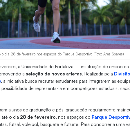
é o dia 28 de fevereiro nos espaços do Parque Desportivo (Foto: Ares Soares)
vereiro, a Universidade de Fortaleza — instituição de ensino d
romovendo a
seleção de novos atletas
. Realizada pela
Divisã
)
, a iniciativa busca recrutar estudantes para integrarem as equip
 possibilidade de representá-la em competições estaduais, naci
 para alunos de graduação e pós-graduação regularmente matri
s até o dia
28 de fevereiro
, nos espaços do
Parque Desporti
utas, futsal, voleibol, basquete e futsete. Para concorrer a uma v