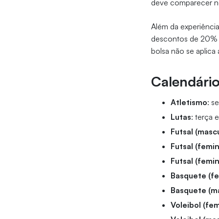
deve comparecer nos
Além da experiênci
descontos de 20% 
bolsa não se aplic
Calendário
Atletismo
: s
Lutas
: terça 
Futsal (masc
Futsal (femi
Futsal (femin
Basquete (fe
Basquete (ma
Voleibol (fe