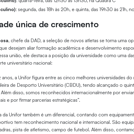
sculino)
: quarta-feira, das 12h30 às 13h30, na Quadra C
culino)
: segunda, das 18h às 20h, e quinta, das 19h30 às 21h,
ade única de crescimento
bosa
, chefe da DAD, a seleção de novos atletas se torna uma o
que desejam aliar formação acadêmica e desenvolvimento esporti
essa união, ele destaca a posição da universidade como uma das
te universitário nacional:
anos, a Unifor figura entre as cinco melhores universidades do 
eira de Desporto Universitário (CBDU), tendo alcançado o quint
 Além disso, somos reconhecidos internacionalmente por enviar 
s e por firmar parcerias estratégicas”.
va da Unifor também é um diferencial, contando com equipament
ortivo tem reconhecimento nacional e internacional. São equi
dras, pista de atletismo, campo de futebol. Além disso, conta