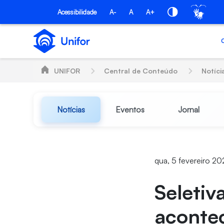
Pular para o Conteúdo principal
Acessibilidade
A-
A
A+
UNIFOR
Central de Conteúdo
Notíci
Notícias
Eventos
Jornal
qua, 5 fevereiro 20
Seletiv
acontec