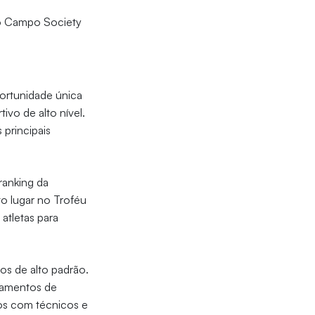
 no Campo Society
portunidade única
vo de alto nível.
 principais
ranking da
o lugar no Troféu
atletas para
os de alto padrão.
pamentos de
mos com técnicos e