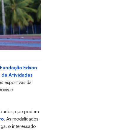
a
Fundação Edson
o de Atividades
es esportivas da
onais e
culados, que podem
vo
. As modalidades
aga, o interessado