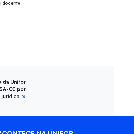
 o docente.
o da Unifor
SA-CE por
jurídica
ACONTECE NA UNIFOR