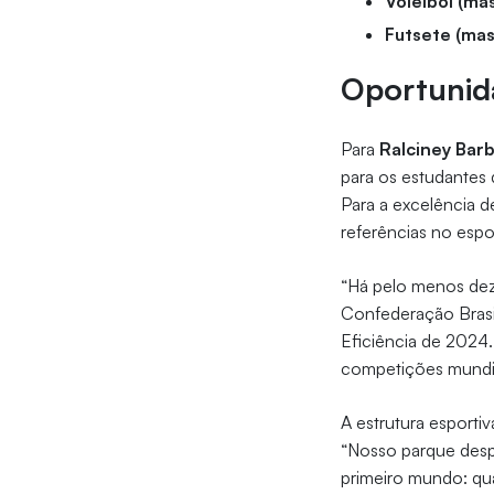
Voleibol (ma
Futsete (mas
Oportunid
Para
Ralciney Bar
para os estudantes 
Para a excelência d
referências no espor
“Há pelo menos dez 
Confederação Brasil
Eficiência de 2024.
competições mundiai
A estrutura esporti
“Nosso parque desp
primeiro mundo: qua