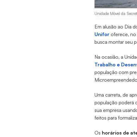
Unidade Móvel da Secreta
Em alusão ao Dia d
Unifor
oferece, no
busca montar seu p
Na ocasião, a Unid
Trabalho e Desen
população com pres
Microempreendedor 
Uma carreta, de apr
população poderá o
sua empresa usando
feitos para formali
Os
horários de a