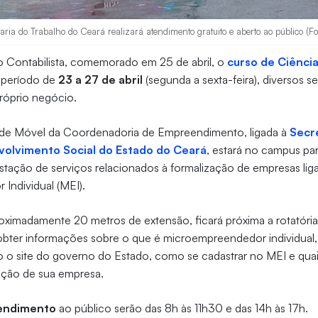
ria do Trabalho do Ceará realizará atendimento gratuito e aberto ao público (Fo
o Contabilista, comemorado em 25 de abril, o
curso de Ciênci
 período de
23 a 27 de abril
(segunda a sexta-feira), diversos 
róprio negócio.
ade Móvel da Coordenadoria de Empreendimento, ligada à
Secr
volvimento Social do Estado do Ceará
, estará no campus pa
tação de serviços relacionados à formalização de empresas lig
Individual (MEI).
oximadamente 20 metros de extensão, ficará próxima a rotatóri
bter informações sobre o que é microempreendedor individual,
 o site do governo do Estado, como se cadastrar no MEI e qua
zação de sua empresa.
tendimento
ao público serão das 8h às 11h30 e das 14h às 17h.