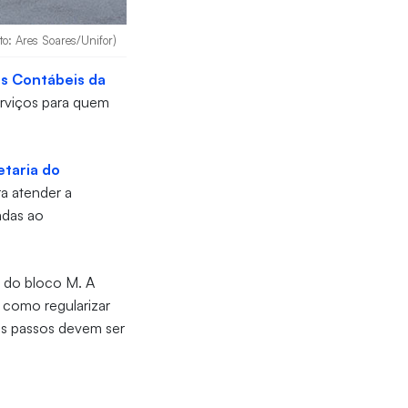
to: Ares Soares/Unifor)
as Contábeis da
serviços para quem
etaria do
ra atender a
adas ao
a do bloco M. A
 como regularizar
is passos devem ser