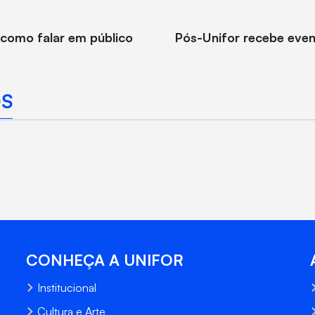
como falar em público
Pós-Unifor recebe eve
S
CONHEÇA A UNIFOR
Institucional
Cultura e Arte