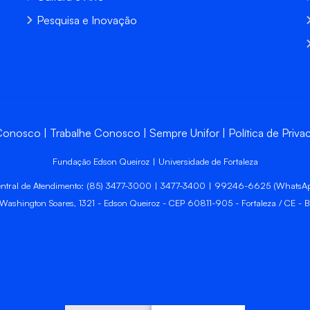
Pesquisa e Inovação
 Conosco
Trabalhe Conosco
Sempre Unifor
Política de Priva
Fundação Edson Queiroz | Universidade de Fortaleza
ntral de Atendimento: (85) 3477-3000 | 3477-3400 | 99246-6625 (WhatsA
 Washington Soares, 1321 - Edson Queiroz - CEP 60811-905 - Fortaleza / CE - Br