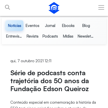
Pular para o Conteúdo principal
Notícias
Eventos
Jornal
Ebooks
Blog
Entrevistas
Revista
Podcasts
Mídias
Newsletter
qui, 7 outubro 2021 12:11
Série de podcasts conta
trajetória dos 50 anos da
Fundação Edson Queiroz
Conteúdo especial em comemoração à história da