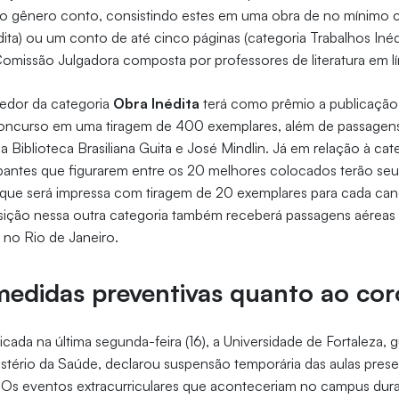
s do gênero conto, consistindo estes em uma obra de no mínimo
dita) ou um conto de até cinco páginas (categoria Trabalhos Inéd
omissão Julgadora composta por professores de literatura em l
cedor da categoria
Obra Inédita
terá como prêmio a publicação 
oncurso em uma tiragem de 400 exemplares, além de passagens
 a Biblioteca Brasiliana Guita e José Mindlin. Já em relação à ca
cipantes que figurarem entre os 20 melhores colocados terão se
que será impressa com tiragem de 20 exemplares para cada can
posição nessa outra categoria também receberá passagens aéreas
, no Rio de Janeiro.
edidas preventivas quanto ao cor
icada na última segunda-feira (16), a Universidade de Fortaleza, 
stério da Saúde, declarou suspensão temporária das aulas presen
Os eventos extracurriculares que aconteceriam no campus dura