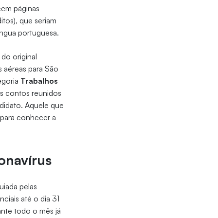
 cem páginas
itos), que seriam
íngua portuguesa.
do original
 aéreas para São
tegoria
Trabalhos
us contos reunidos
didato. Aquele que
 para conhecer a
onavírus
guiada pelas
ciais até o dia 31
nte todo o mês já