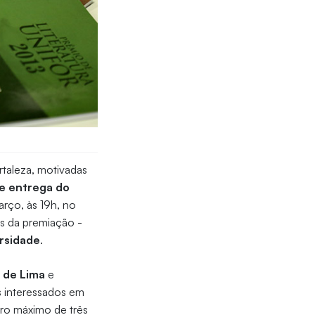
rtaleza, motivadas
de entrega do
arço, às 19h, no
as da premiação -
ersidade
.
a de Lima
e
s interessados em
ro máximo de três