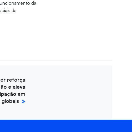
 funcionamento da
ciais da
for reforça
ção e eleva
cipação em
 globais