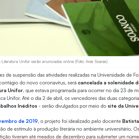
Literatura Unifor serão anunciados online (Foto: Ares Soares)
zes de suspensão das atividades realizadas na Universidade de Fo
contágio do novo coronavírus, será
cancelada a solenidade 
ura Unifor
, que estava programada para ocorrer no dia 23 de m
eca Unifor. Até o dia 2 de abril, os vencedores das duas categori
abalhos Inéditos
- serão divulgados por meio do
site da Univ
vembro de 2019
, o projeto foi idealizado pelo docente
Batist
o de estímulo à produção literária no ambiente universitário. O
etição tiveram até meados de dezembro para submeter um núme