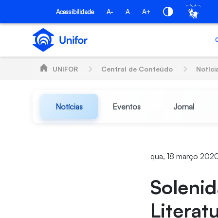
Pular para o Conteúdo principal
Acessibilidade
A-
A
A+
UNIFOR
Central de Conteúdo
Notíci
Notícias
Eventos
Jornal
qua, 18 março 2020
Solenid
Literat