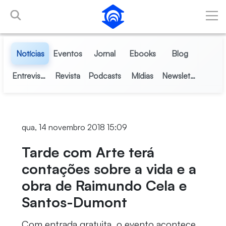
Pular para o Conteúdo principal
Notícias
Eventos
Jornal
Ebooks
Blog
Entrevistas
Revista
Podcasts
Mídias
Newsletter
qua, 14 novembro 2018 15:09
Tarde com Arte terá
contações sobre a vida e a
obra de Raimundo Cela e
Santos-Dumont
Com entrada gratuita, o evento acontece