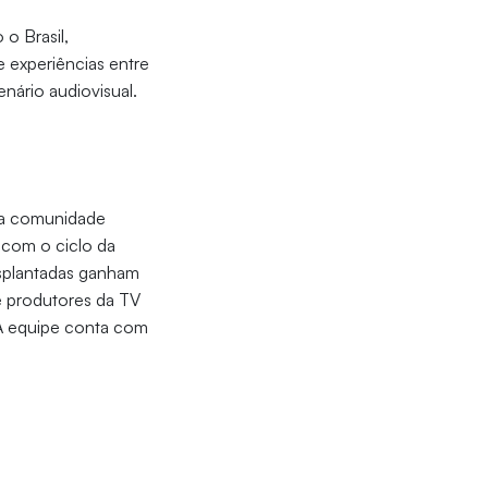
o Brasil,
e experiências entre
enário audiovisual.
 a comunidade
 com o ciclo da
nsplantadas ganham
e produtores da TV
 A equipe conta com