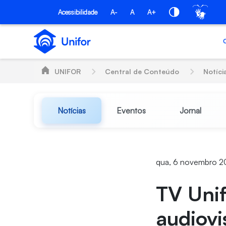
Pular para o Conteúdo principal
Acessibilidade
A-
A
A+
UNIFOR
Central de Conteúdo
Notíci
Notícias
Eventos
Jornal
qua, 6 novembro 2
TV Uni
audiovi