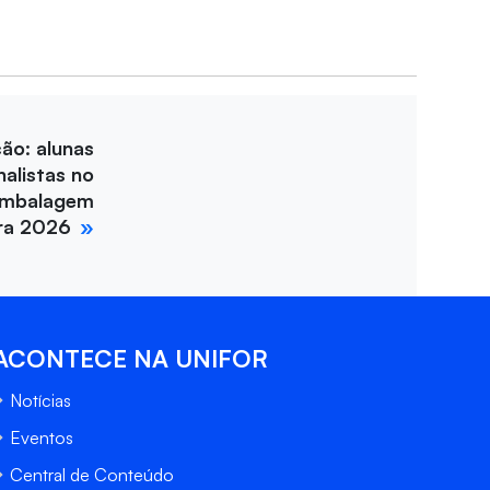
ção: alunas
nalistas no
Embalagem
ira 2026
ACONTECE NA UNIFOR
Notícias
Eventos
Central de Conteúdo