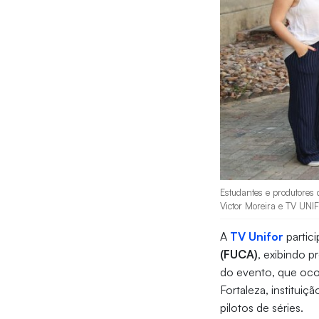
Estudantes e produtores 
Victor Moreira e TV UNI
A
TV Unifor
partic
(FUCA)
, exibindo 
do evento, que oco
Fortaleza, institu
pilotos de séries.