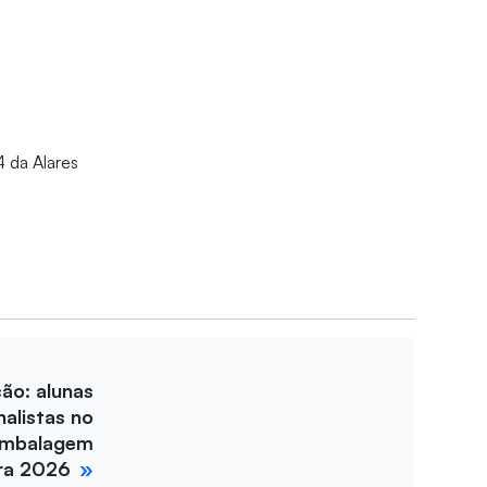
4 da Alares
ção: alunas
nalistas no
Embalagem
ira 2026