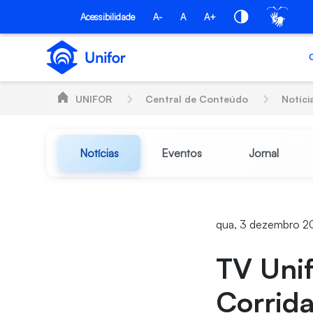
Pular para o Conteúdo principal
Acessibilidade
A-
A
A+
UNIFOR
Central de Conteúdo
Notíci
Notícias
Eventos
Jornal
qua, 3 dezembro 2
TV Unif
Corrida