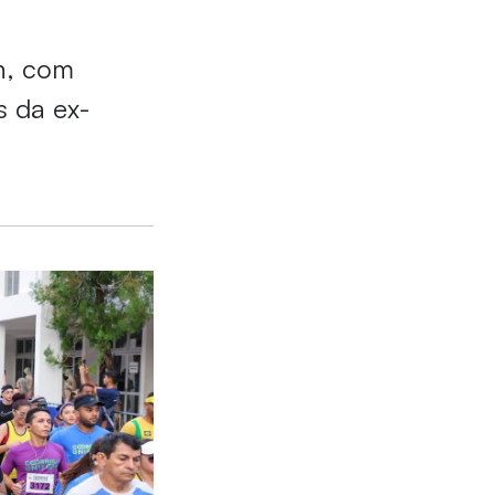
5h, com
s da ex-