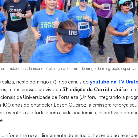
 comunidade acadêmica e público geral em um domingo de integração esportiva (
realiza, neste domingo (7), nos canais do
youtube da TV Unif
res, a transmissão ao vivo da
31ª edição da Corrida Unifor
, um
dicionais da Universidade de Fortaleza (Unifor). Integrando a pro
 100 anos do chanceler Edson Queiroz, a emissora reforça s
ir eventos que fortalecem a vida acadêmica, esportiva e comunit
se
TV Unifor entra no ar diretamente do estúdio, trazendo ao telesp