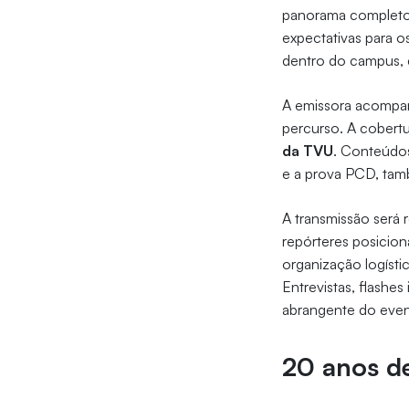
panorama completo d
expectativas para o
dentro do campus, 
A emissora acompa
percurso. A cobert
da TVU
. Conteúdos
e a prova PCD, t
A transmissão será 
repórteres posicio
organização logísti
Entrevistas, flashe
abrangente do even
20 anos d