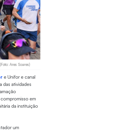
Foto: Ares Soares)
or
e Unifor e canal
a das atividades
gramação
eu compromisso em
ária da instituição
ectador um