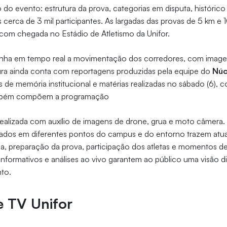
o evento: estrutura da prova, categorias em disputa, histórico 
s cerca de 3 mil participantes. As largadas das provas de 5 km 
com chegada no Estádio de Atletismo da Unifor.
nha em tempo real a movimentação dos corredores, com image
ura ainda conta com reportagens produzidas pela equipe do
Núc
 de memória institucional e matérias realizadas no sábado (6), 
ambém compõem a programação
realizada com auxílio de imagens de drone, grua e moto câmera.
nados em diferentes pontos do campus e do entorno trazem atua
ca, preparação da prova, participação dos atletas e momentos d
s informativos e análises ao vivo garantem ao público uma visão 
to.
e TV Unifor