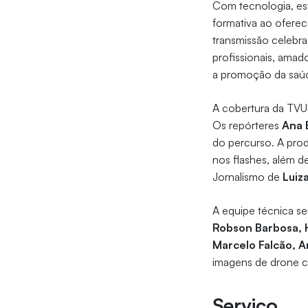
Com tecnologia, est
formativa ao oferec
transmissão celebra 
profissionais, amad
a promoção da saúde
A cobertura da TV
Os repórteres
Ana 
do percurso. A pro
nos flashes, além d
Jornalismo de
Luiz
A equipe técnica s
Robson Barbosa, H
Marcelo Falcão, A
imagens de drone 
Serviço