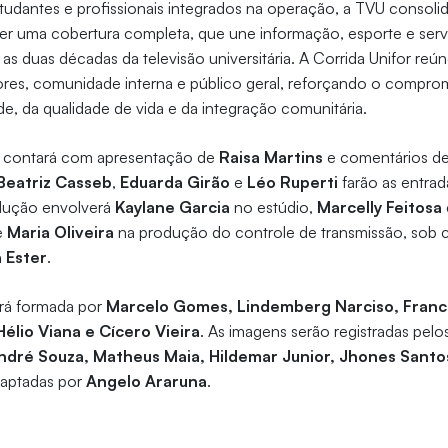
udantes e profissionais integrados na operação, a TVU consoli
er uma cobertura completa, que une informação, esporte e serv
as duas décadas da televisão universitária. A Corrida Unifor reún
ores, comunidade interna e público geral, reforçando o compro
, da qualidade de vida e da integração comunitária.
U contará com apresentação de
Raisa Martins
e comentários d
Beatriz Casseb
,
Eduarda Girão
e
Léo Ruperti
farão as entrad
dução envolverá
Kaylane Garcia
no estúdio,
Marcelly Feitosa
e
Maria Oliveira
na produção do controle de transmissão, sob
a Ester
.
erá formada por
Marcelo Gomes, Lindemberg Narciso, Franc
élio Viana e Cícero Vieira
. As imagens serão registradas pelos
ndré Souza, Matheus Maia, Hildemar Junior, Jhones Santo
captadas por
Angelo Araruna
.