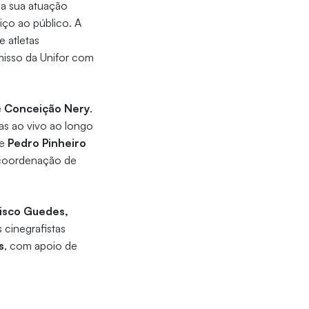
da sua atuação
iço ao público. A
e atletas
misso da Unifor com
e
Conceição Nery
.
as ao vivo ao longo
e
Pedro Pinheiro
 coordenação de
isco Guedes,
 cinegrafistas
s
, com apoio de