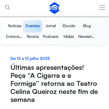
Pular para o Conteúdo principal
Notícias
Eventos
Jornal
Ebooks
Blog
Entrevistas
Revista
Podcasts
Mídias
Newsletter
De 12 a 13 julho 2025
Últimas apresentações!
Peça “A Cigarra e a
Formiga” retorna ao Teatro
Celina Queiroz neste fim de
semana