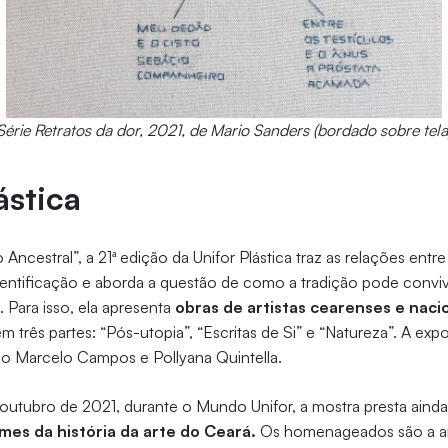
Série Retratos da dor, 2021, de Mario Sanders (bordado sobre tela
ástica
ncestral”, a 21ª edição da Unifor Plástica traz as relações entr
sentificação e aborda a questão de como a tradição pode conv
 Para isso, ela apresenta
obras de artistas cearenses e naci
m três partes: “Pós-utopia”, “Escritas de Si” e “Natureza”. A ex
lo Marcelo Campos e Pollyana Quintella.
 outubro de 2021, durante o Mundo Unifor, a mostra presta ain
mes da história da arte do Ceará.
Os homenageados são a art