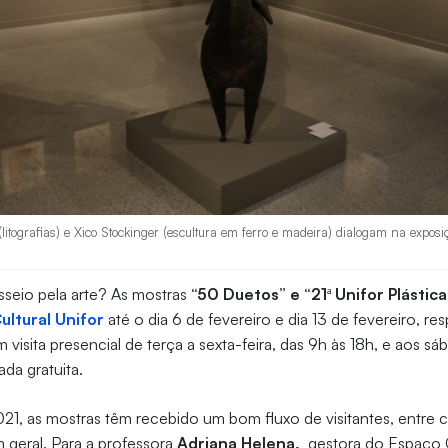
litografias) e Xico Stockinger (escultura em ferro e madeira) dialogam na expos
sseio pela arte? As mostras
“50 Duetos” e “21ª Unifor Plástica
ultural Unifor
até o dia 6 de fevereiro e dia 13 de fevereiro, r
visita presencial de terça a sexta-feira, das 9h às 18h, e aos s
ada gratuita.
21, as mostras têm recebido um bom fluxo de visitantes, entre c
m geral. Para a professora
Adriana Helena,
gestora do Espaço Cu