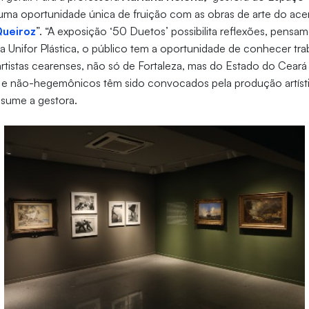
 “uma oportunidade única de fruição com as obras de arte do ace
Queiroz
”. “A exposição ‘50 Duetos’ possibilita reflexões, pensa
na Unifor Plástica, o público tem a oportunidade de conhecer tra
rtistas cearenses, não só de Fortaleza, mas do Estado do Ceará 
is e não-hegemônicos têm sido convocados pela produção artíst
sume a gestora.