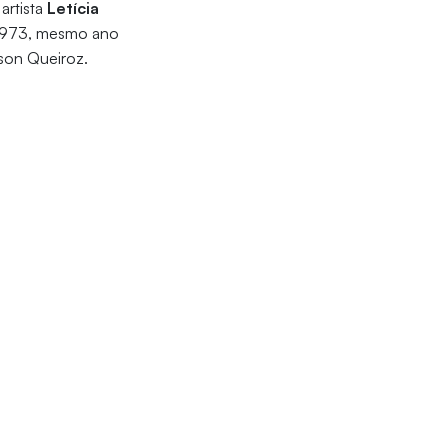
artista
Letícia
m 1973, mesmo ano
dson Queiroz.