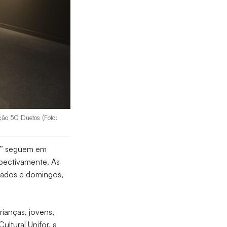
ição 50 Duetos (Foto:
”
seguem em
espectivamente. As
ábados e domingos,
rianças, jovens,
ltural Unifor, a