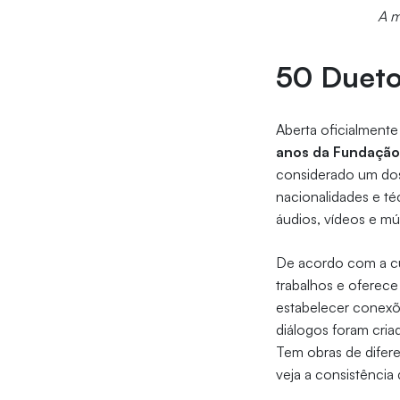
A m
50 Duet
Aberta oficialmente
anos da Fundação
considerado um dos 
nacionalidades e té
áudios, vídeos e m
De acordo com a cu
trabalhos e oferece
estabelecer conexõ
diálogos foram criad
Tem obras de difere
veja a consistência 