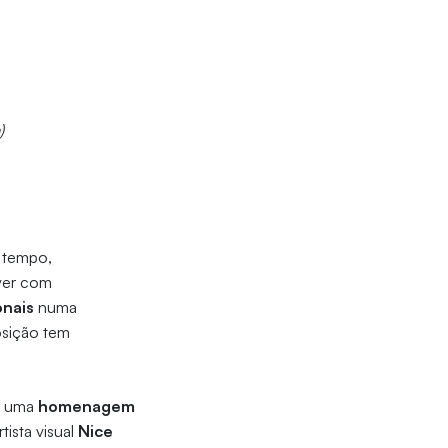
)
e tempo,
iver com
onais
numa
posição tem
da uma
homenagem
ista visual
Nice