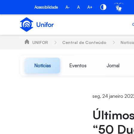
Pular para o Conteúdo principal
Acessibilidade
A-
A
A+
UNIFOR
Central de Conteúdo
Notíci
Notícias
Eventos
Jornal
seg, 24 janeiro 202
Últimos
“50 Due