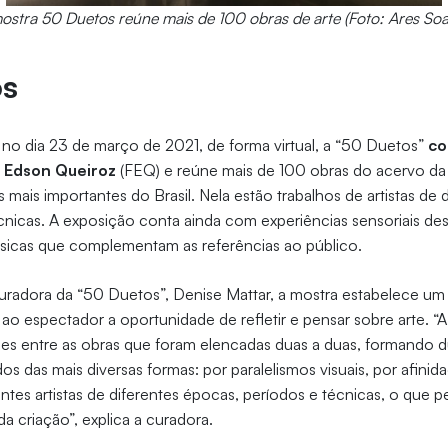
ostra 50 Duetos reúne mais de 100 obras de arte (Foto: Ares Soa
os
 no dia 23 de março de 2021, de forma virtual, a “50 Duetos”
co
 Edson Queiroz
(FEQ) e reúne mais de 100 obras do acervo d
mais importantes do Brasil. Nela estão trabalhos de artistas de 
cnicas. A exposição conta ainda com experiências sensoriais de
úsicas que complementam as referências ao público.
radora da “50 Duetos”, Denise Mattar, a mostra estabelece um 
 ao espectador a oportunidade de refletir e pensar sobre arte. “
es entre as obras que foram elencadas duas a duas, formando d
os das mais diversas formas: por paralelismos visuais, por afini
ntes artistas de diferentes épocas, períodos e técnicas, o que p
da criação”, explica a curadora.