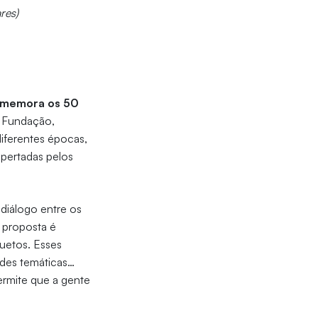
res)
memora os 50
a Fundação,
diferentes épocas,
spertadas pelos
diálogo entre os
A proposta é
uetos. Esses
dades temáticas…
ermite que a gente