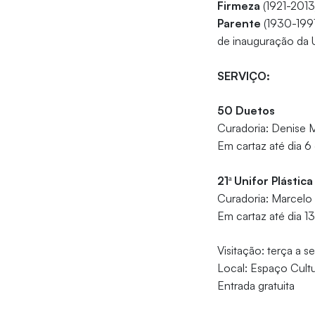
Firmeza
(1921-2013
Parente
(1930-1991
de inauguração da U
SERVIÇO:
50 Duetos
Curadoria: Denise M
Em cartaz até dia 6
21ª Unifor Plásti
Curadoria: Marcelo
Em cartaz até dia 13
Visitação: terça a s
Local: Espaço Cultu
Entrada gratuita