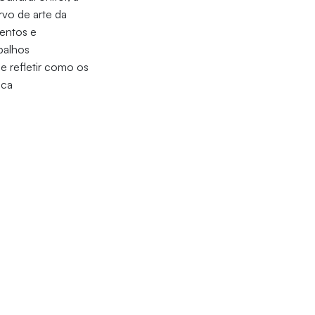
rvo de arte da
mentos e
balhos
e refletir como os
ica