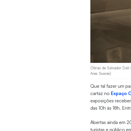
Obras de Salvador Dalí (
Ares Soares)
Que tal fazer um pa
cartaz no
Espaço C
exposições recebem 
das 10h às 18h. Entr
Abertas ainda em 20
turistas e público e