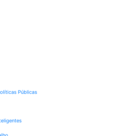
líticas Públicas
eligentes
alho