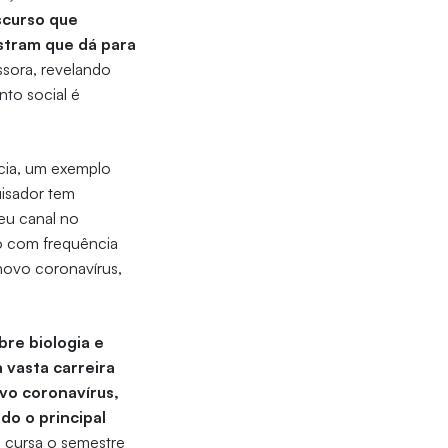
scurso que
ostram que dá para
ssora, revelando
to social é
cia, um exemplo
uisador tem
eu canal no
o com frequência
 novo coronavírus,
bre biologia e
 vasta carreira
ovo coronavírus,
do o principal
 cursa o semestre