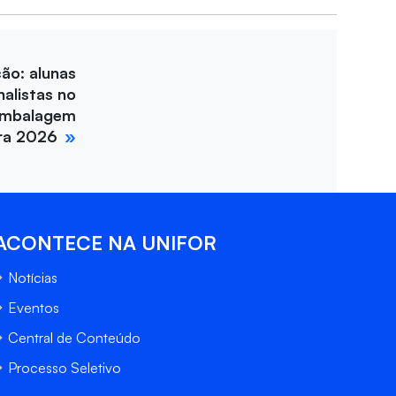
ção: alunas
nalistas no
Embalagem
ira 2026
ACONTECE NA UNIFOR
Notícias
Eventos
Central de Conteúdo
Processo Seletivo