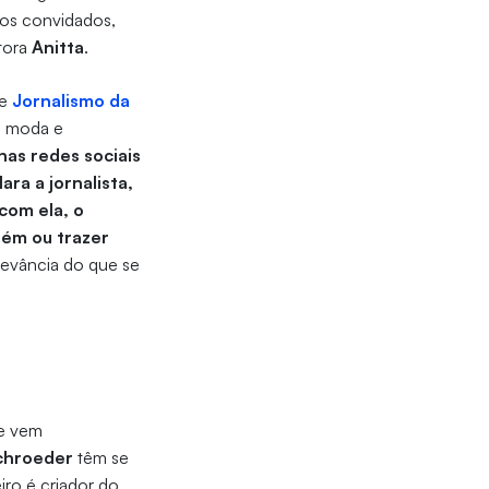
 os convidados,
tora
Anitta
.
e
Jornalismo da
a, moda e
nas redes sociais
ara a jornalista,
com ela, o
uém ou trazer
elevância do que se
ue vem
chroeder
têm se
iro é criador do