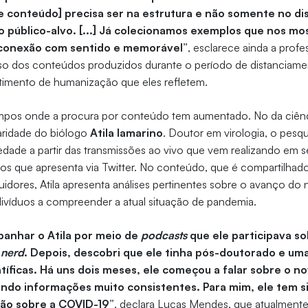
 conteúdo] precisa ser na estrutura e não somente no di
o público-alvo. [...] Já colecionamos exemplos que nos m
conexão com sentido e memorável”
, esclarece ainda a profe
so dos conteúdos produzidos durante o período de distanciamen
timento de humanização que eles refletem.
mpos onde a procura por conteúdo tem aumentado. No da ciên
aridade do biólogo
Atila Iamarino
. Doutor em virologia, o pesq
dade a partir das transmissões ao vivo que vem realizando em s
os que apresenta via Twitter. No conteúdo, que é compartilhad
idores, Atila apresenta análises pertinentes sobre o avanço do
divíduos a compreender a atual situação de pandemia.
anhar o Atila por meio de
podcasts
que ele participava so
a
nerd
. Depois, descobri que ele tinha pós-doutorado e uma
tíficas. Há uns dois meses, ele começou a falar sobre o n
indo informações muito consistentes. Para mim, ele tem si
ção sobre a COVID-19”
, declara Lucas Mendes, que atualmente