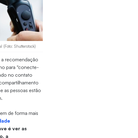
 (Foto: Shutterstock)
, a recomendação
imo para “conecte-
ndo no contato
o compartilhamento
e as pessoas estão
m.
rem de forma mais
idade
ve é ver as
o, a