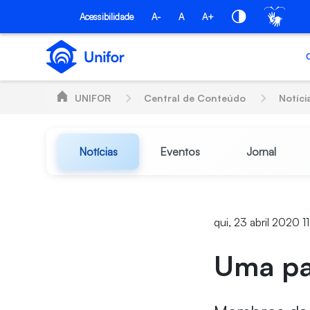
Pular para o Conteúdo principal
Acessibilidade
A-
A
A+
UNIFOR
Central de Conteúdo
Notíci
Notícias
Eventos
Jornal
qui, 23 abril 2020 1
Uma pa