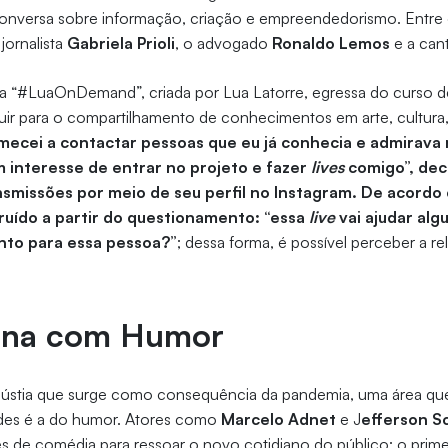
onversa sobre informação, criação e empreendedorismo. Entre
jornalista
Gabriela Prioli
, o advogado
Ronaldo Lemos
e a can
iva “#LuaOnDemand”, criada por Lua Latorre, egressa do curso d
ibuir para o compartilhamento de conhecimentos em arte, cultur
mecei a contactar pessoas que eu já conhecia e admirava 
m interesse de entrar no projeto e fazer
lives
comigo”, decl
ansmissões por meio de seu perfil no Instagram. De acordo 
uído a partir do questionamento: “essa
live
vai ajudar alg
to para essa pessoa?”
; dessa forma, é possível perceber a r
ena com Humor
gústia que surge como consequência da pandemia, uma área q
des é a do humor. Atores como
Marcelo Adnet
e J
efferson S
es de comédia para ressoar o novo cotidiano do público: o prime