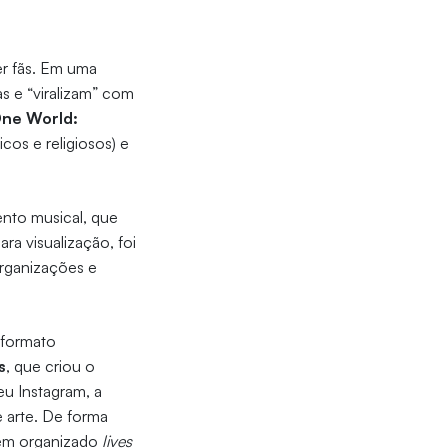
er fãs. Em uma
as e “viralizam” com
ne World:
icos e religiosos) e
ento musical, que
ra visualização, foi
organizações e
 formato
s
, que criou o
eu Instagram, a
 arte. De forma
em organizado
lives