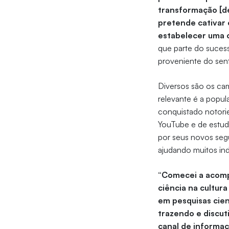
transformação [de
pretende cativar 
estabelecer uma 
que parte do suces
proveniente do sen
Diversos são os ca
relevante é a popul
conquistado notorie
YouTube e de estud
por seus novos segu
ajudando muitos in
“Comecei a acomp
ciência na cultur
em pesquisas cien
trazendo e discut
canal de informa