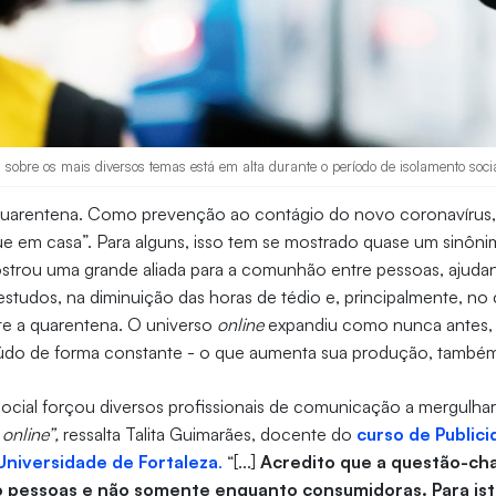
sobre os mais diversos temas está em alta durante o período de isolamento social
uarentena. Como prevenção ao contágio do novo coronavírus
que em casa”. Para alguns, isso tem se mostrado quase um sinôn
strou uma grande aliada para a comunhão entre pessoas, ajuda
studos, na diminuição das horas de tédio e, principalmente, n
e a quarentena. O universo
online
expandiu como nunca antes, 
do de forma constante - o que aumenta sua produção, també
social forçou diversos profissionais de comunicação a mergulha
o
online”,
ressalta Talita Guimarães, docente do
curso de Public
Universidade de Fortaleza
.
“[...]
Acredito que a questão-cha
 pessoas e não somente enquanto consumidoras. Para ist