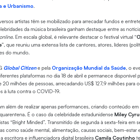
a e Urbanismo
.
versos artistas têm se mobilizado para arrecadar fundos e entret
elebridades da música brasileira ganham destaque entre as notíci
online
. Em escala global, é relevante destacar o festival virtual
“O
e”
, que reuniu uma extensa lista de cantores, atores, líderes (polít
des do mundo.
NG
Global Citizen
e pela
Organização Mundial da Saúde
, o ev
iferentes plataformas no dia 18 de abril e permanece disponível pa
de 20 milhões de pessoas, arrecadando US$ 127,9 milhões para 
os à luta contra o COVID-19.
am além de realizar apenas performances, criando conteúdo em
a quarentena. É o caso da celebridade estadunidense
Miley Cyru
stas “Bright Minded”. Transmitido de segunda à sexta-feira em s
as como saúde mental, alimentação, causas sociais, bem-estar e
 escritora e influenciadora digital brasileira
Camila Coutinho
t