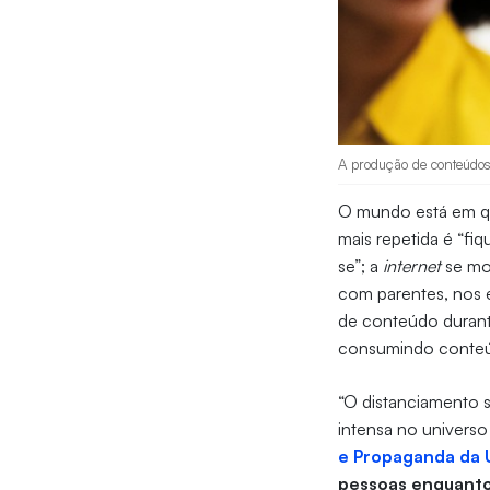
A produção de conteúdos 
O mundo está em q
mais repetida é “fi
se”; a
internet
se mo
com parentes, nos e
de conteúdo durant
consumindo conteú
“O distanciamento 
intensa no univers
e Propaganda da 
pessoas enquanto