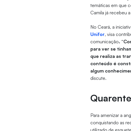
temáticas em que c
Camila já recebeu a 
No Ceará, a iniciat
Unifor
, visa contr
comunicação
. “Co
para ver se tinha
que realiza as tr
conteúdo é constr
algum conhecimen
discute.
Quarent
Para amenizar a an
conquistando as re
utilizado de esquet