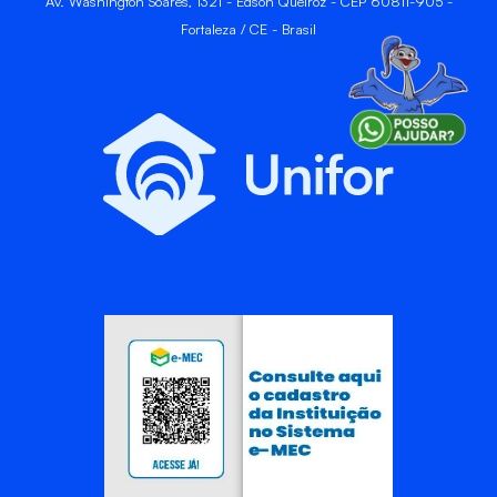
Av. Washington Soares, 1321 - Edson Queiroz - CEP 60811-905 -
Fortaleza / CE - Brasil