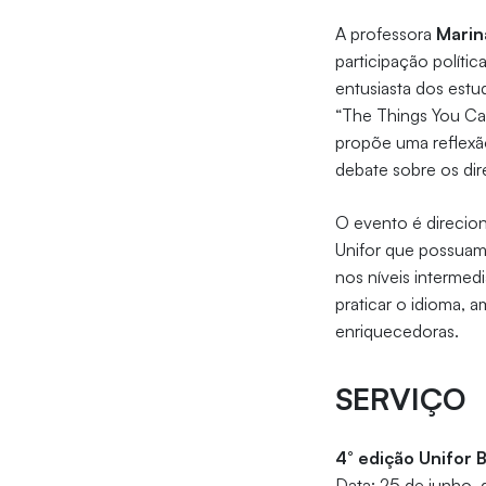
A professora
Marin
participação polític
entusiasta dos estu
“The Things You C
propõe uma reflexã
debate sobre os dire
O evento é direcio
Unifor que possua
nos níveis intermed
praticar o idioma, a
enriquecedoras.
SERVIÇO
4° edição Unifor 
Data: 25 de junho, q