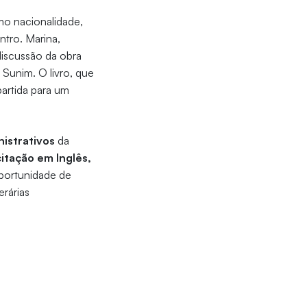
mo nacionalidade,
ntro. Marina,
discussão da obra
unim. O livro, que
artida para um
istrativos
da
itação em Inglês,
oportunidade de
erárias