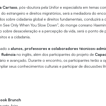
a Cartaxo
, pós-doutora pela Unifor e especialista em temas co
a do estrangeiro e direitos migratórios, será a mediadora do enco
dos sobre cidadania global e direitos fundamentais, conduzirá a 
an See Only When You Slow Down”, do monge coreano Haemin S
o sobre desaceleração e a percepção da vida, será o ponto de p
itos e a cidadania.
nado a
alunos, professores e colaboradores técnicos-admin
m
fluência
no inglês, além dos participantes do projeto de
Capac
iário e avançado. Durante o encontro, os participantes terão a 
mpliar seus conhecimentos culturais e participar de discussões lit
Book Brunch
uarta-feira