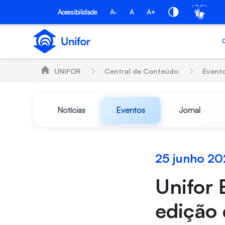
Pular para o Conteúdo principal
Acessibilidade
A-
A
A+
UNIFOR
Central de Conteúdo
Event
Notícias
Eventos
Jornal
25 junho 20
Unifor 
edição