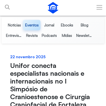
Pular para o Conteúdo principal
Notícias
Eventos
Jornal
Ebooks
Blog
Entrevistas
Revista
Podcasts
Mídias
Newsletter
22 novembro 2025
Unifor conecta
especialistas nacionais e
internacionais no I
Simpósio de
Cranioestenose e Cirurgia
Craniofacial de Fortaleza