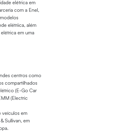
idade elétrica em
rceria com a Enel,
r modelos
de elétriica, além
 elétrica em uma
randes centros como
ros compartilhados
elétrico (E-Go Car
EMM (Electric
e veículos em
& Sullivan, em
ropa.