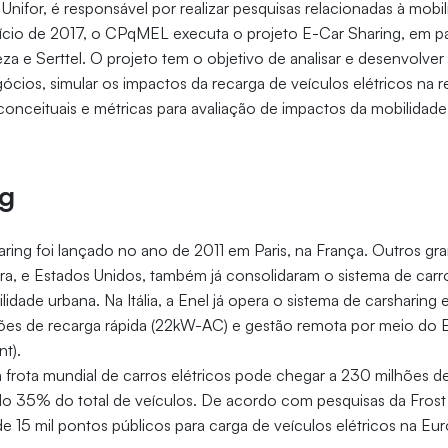
Unifor, é responsável por realizar pesquisas relacionadas à mobil
nício de 2017, o CPqMEL executa o projeto E-Car Sharing, em pa
leza e Serttel. O projeto tem o objetivo de analisar e desenvolve
ócios, simular os impactos da recarga de veículos elétricos na re
conceituais e métricas para avaliação de impactos da mobilidade
ng
aring foi lançado no ano de 2011 em Paris, na França. Outros g
rra, e Estados Unidos, também já consolidaram o sistema de car
dade urbana. Na Itália, a Enel já opera o sistema de carsharing 
ões de recarga rápida (22kW-AC) e gestão remota por meio do 
t).
frota mundial de carros elétricos pode chegar a 230 milhões d
o 35% do total de veículos. De acordo com pesquisas da Frost 
de 15 mil pontos públicos para carga de veículos elétricos na Eu