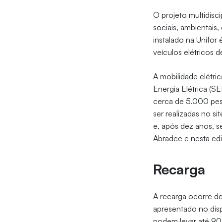
O projeto multidisc
sociais, ambientais
instalado na Unifor
veículos elétricos 
A mobilidade elétri
Energia Elétrica (
cerca de 5.000 pes
ser realizadas no s
e, após dez anos, s
Abradee e nesta ed
Recarga
A recarga ocorre d
apresentado no dis
podem levar até 90 