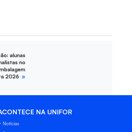
ção: alunas
nalistas no
Embalagem
ira 2026
ACONTECE NA UNIFOR
Notícias