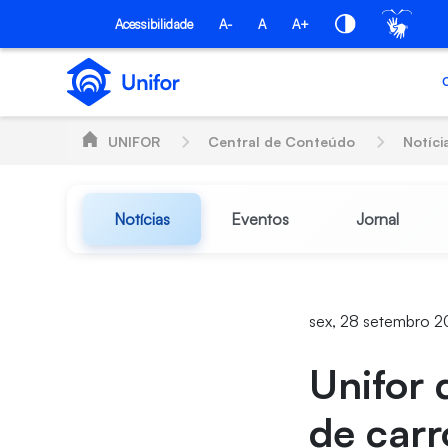
Pular para o Conteúdo principal
Acessibilidade
A-
A
A+
UNIFOR
Central de Conteúdo
Notíci
Notícias
Eventos
Jornal
sex, 28 setembro 2
Unifor 
de carr