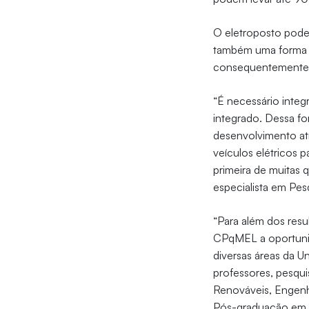
O eletroposto poder
também uma forma d
consequentemente,
“É necessário integ
integrado. Dessa fo
desenvolvimento at
veículos elétricos p
primeira de muitas 
especialista em Pes
“Para além dos resu
CPqMEL a oportunid
diversas áreas da U
professores, pesqui
Renováveis, Engenh
Pós-graduação em I