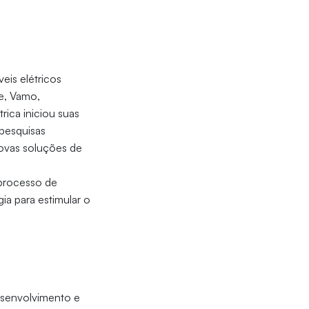
eis elétricos
de, Vamo,
ica iniciou suas
 pesquisas
novas soluções de
 processo de
ia para estimular o
Desenvolvimento e