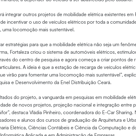
á integrar outros projetos de mobilidade elétrica existentes em 
e incentivar o uso de veículos elétricos por toda a comunidade
 uma locomoção mais sustentável.
rar estratégias para que a mobilidade elétrica não seja um fenôm
rma, Fortaleza criou o sistema de automóveis elétricos, estimulo
ravés do centro de pesquisa e agora começa a criar pontos de 
articulares. A ideia é que a estação de recarga de veículos elétric
que virão para fomentar uma locomoção mais sustentável”, explic
quisa e Desenvolvimento da Enel Distribuição Ceará.
ltados do projeto, a vanguarda em pesquisas em mobilidade elétr
ade de novos projetos, projeção nacional e integração entre 
nifor”, destaca Vládia Pinheiro, coordenadora do E-Car Sharing.
sadores e alunos dos cursos de graduação de Arquitetura e Urb
aria Elétrica, Ciências Contábeis e Ciência da Computação e 
nformática Aplicada e em Administração de Empresas.