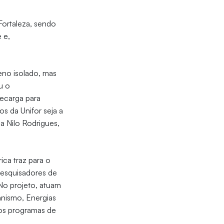
Fortaleza, sendo
 e,
eno isolado, mas
u o
recarga para
os da Unifor seja a
a Nilo Rodrigues,
ica traz para o
pesquisadores de
 No projeto, atuam
anismo, Energias
dos programas de