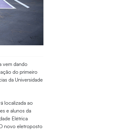
eza vem dando
alação do primeiro
cias da Universidade
á localizada ao
res e alunos da
dade Elétrica
 O novo eletroposto