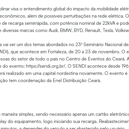
iplinar visa o entendimento global do impacto da mobilidade elét
, econômicos, além de possíveis perturbações na rede elétrica. 
 é de recarga semirrápida, com potência nominal de 22kVA e pod
de diversas marcas como Audi, BMW, BYD, Renault, Tesla, Volks
ca vai ser um dos temas abordados no 23º Seminário Nacional de
SENDI), que acontece em Fortaleza, de 20 a 23 de novembro. O e
soas do setor de todo o país no Centro de Eventos do Ceará. 
ite do evento: https://sendi.org.br/. O SENDI acontece desde 19
erá realizado em uma capital nordestina novamente. O evento é 
ição tem coordenação da Enel Distribuição Ceará.
e maneira simples, sendo necessário apenas um cartão eletrônic
play do equipamento, logo iniciando sua recarga. Reabastecim
minutos, a depender do veículo a ser abastecido pelo usuário.