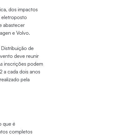
rica, dos impactos
O eletroposto
e abastecer
wagen e Volvo.
 Distribuição de
vento deve reunir
As inscrições podem
62 a cada dois anos
realizado pela
o que é
entos completos