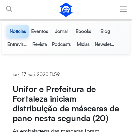
Pular para o Conteúdo principal
Notícias
Eventos
Jornal
Ebooks
Blog
Entrevistas
Revista
Podcasts
Mídias
Newsletter
sex, 17 abril 2020 11:59
Unifor e Prefeitura de
Fortaleza iniciam
distribuição de máscaras de
pano nesta segunda (20)
As embalagens das máscaras foram