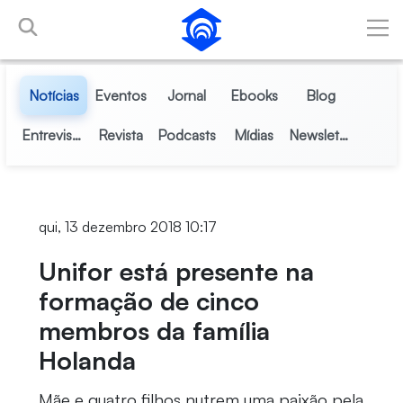
Pular para o Conteúdo principal
Notícias
Eventos
Jornal
Ebooks
Blog
Entrevistas
Revista
Podcasts
Mídias
Newsletter
qui, 13 dezembro 2018 10:17
Unifor está presente na
formação de cinco
membros da família
Holanda
Mãe e quatro filhos nutrem uma paixão pela