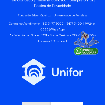
Fale Conosco
Trabalhe Conosco
Sempre Unifor
Política de Privacidade
Fundação Edson Queiroz | Universidade de Fortaleza
Central de Atendimento: (85) 3477-3000 | 3477-3400 | 99246-
6625 (WhatsApp)
Av. Washington Soares, 1321 - Edson Queiroz - CEP 60811-905 -
Fortaleza / CE - Brasil