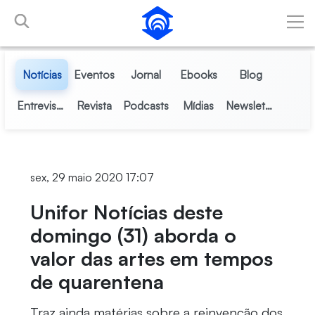
Pular para o Conteúdo principal
Notícias
Eventos
Jornal
Ebooks
Blog
Entrevistas
Revista
Podcasts
Mídias
Newsletter
sex, 29 maio 2020 17:07
Unifor Notícias deste
domingo (31) aborda o
valor das artes em tempos
de quarentena
Traz ainda matérias sobre a reinvenção dos