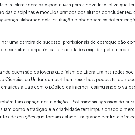
taleza falam sobre as expectativas para a nova fase letiva que t
ão das disciplinas e módulos práticos dos alunos concludentes
egurança elaborado pela instituição e obedecem às determinaç
ilhar uma carreira de sucesso, profissionais de destaque dão co
lo e exercitar competências e habilidades exigidas pelo mercado
inda quem são os jovens que falam de Literatura nas redes soci
de Ciências da Unifor compartilham resenhas, podcasts, conteúd
 temáticas atuais com o público da internet, estimulando o valios
mbém tem espaço nesta edição. Profissionais egressos do curs
saltam como a tradição e a criatividade têm impulsionado o me
tos de criações que tornam estado um grande centro dinâmico