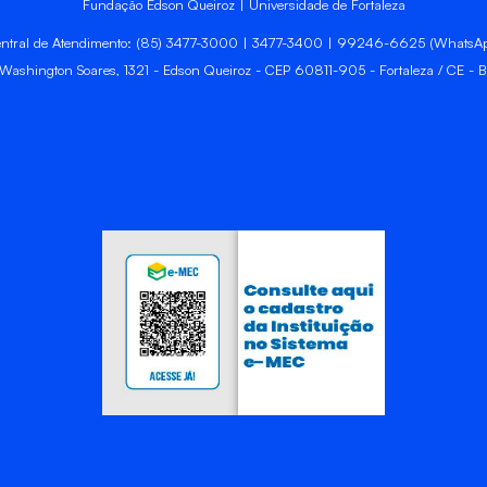
Fundação Edson Queiroz | Universidade de Fortaleza
ntral de Atendimento: (85) 3477-3000 | 3477-3400 | 99246-6625 (WhatsA
 Washington Soares, 1321 - Edson Queiroz - CEP 60811-905 - Fortaleza / CE - Br