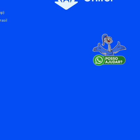
pp)
asil