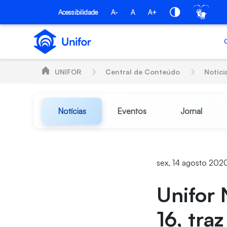
Pular para o Conteúdo principal
Acessibilidade
A-
A
A+
UNIFOR
Central de Conteúdo
Notíci
Notícias
Eventos
Jornal
sex, 14 agosto 2020
Unifor 
16, tra