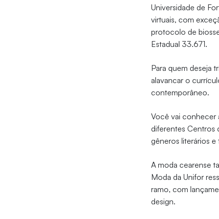
Universidade de For
virtuais, com exceç
protocolo de bioss
Estadual 33.671.
Para quem deseja tr
alavancar o currícu
contemporâneo.
Você vai conhecer a
diferentes Centros 
gêneros literários e
A moda cearense ta
Moda da Unifor res
ramo, com lançamen
design.