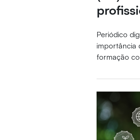
profiss
Periódico di
importância 
formação con