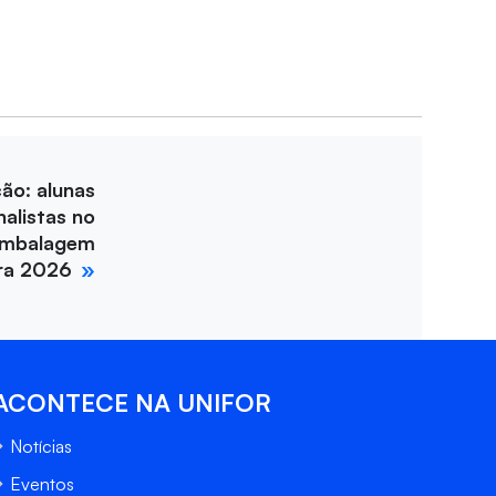
ção: alunas
nalistas no
Embalagem
ira 2026
ACONTECE NA UNIFOR
Notícias
Eventos