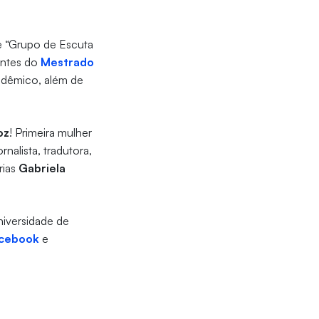
de “Grupo de Escuta
centes do
Mestrado
ndêmico, além de
oz
! Primeira mulher
rnalista, tradutora,
rias
Gabriela
niversidade de
cebook
e