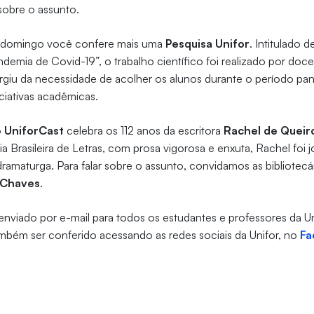
sobre o assunto.
e domingo você confere mais uma
Pesquisa Unifor
. Intitulado 
andemia de Covid-19”, o trabalho científico foi realizado por do
rgiu da necessidade de acolher os alunos durante o período pa
iciativas acadêmicas.
o
UniforCast
celebra os 112 anos da escritora
Rachel de Queir
a Brasileira de Letras, com prosa vigorosa e enxuta, Rachel foi jo
 dramaturga. Para falar sobre o assunto, convidamos as bibliotecá
 Chaves
.
 enviado por e-mail para todos os estudantes e professores da U
mbém ser conferido acessando as redes sociais da Unifor, no
Fa