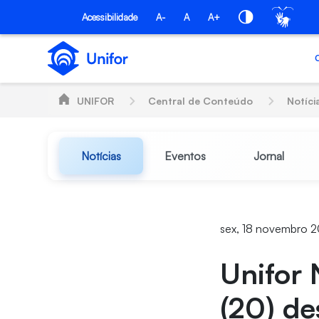
Pular para o Conteúdo principal
Acessibilidade
A-
A
A+
UNIFOR
Central de Conteúdo
Notíci
Notícias
Eventos
Jornal
sex, 18 novembro 2
Unifor 
(20) d