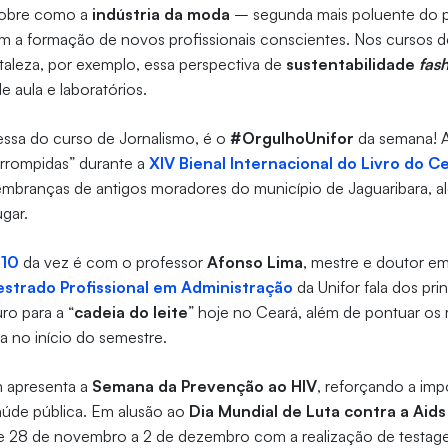
obre como a
indústria da moda
– segunda mais poluente do p
om a formação de novos profissionais conscientes. Nos cursos 
taleza, por exemplo, essa perspectiva de
sustentabilidade
fas
de aula e laboratórios.
ressa do curso de Jornalismo, é o
#OrgulhoUnifor
da semana! A 
errompidas” durante a
XIV Bienal Internacional do Livro do C
 lembranças de antigos moradores do município de Jaguaribara, a
gar.
 10
da vez é com o professor
Afonso Lima
, mestre e doutor e
strado Profissional em Administração
da Unifor fala dos pri
ro para a “
cadeia do leite
” hoje no Ceará, além de pontuar os 
 no início do semestre.
 apresenta a
Semana da Prevenção ao HIV
, reforçando a imp
aúde pública. Em alusão ao
Dia Mundial de Luta contra a Aids
 28 de novembro a 2 de dezembro com a realização de testagem