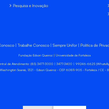
Pesquisa e Inovação
 Conosco
Trabalhe Conosco
Sempre Unifor
Política de Priva
Fundação Edson Queiroz | Universidade de Fortaleza
ntral de Atendimento: (85) 3477-3000 | 3477-3400 | 99246-6625 (WhatsA
 Washington Soares, 1321 - Edson Queiroz - CEP 60811-905 - Fortaleza / CE - Br