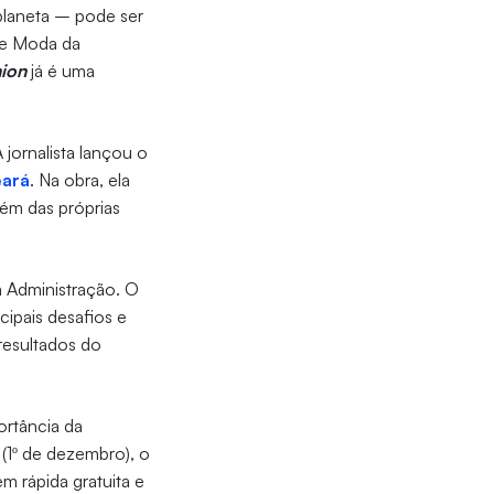
laneta – pode ser
de Moda da
hion
já é uma
jornalista lançou o
eará
. Na obra, ela
lém das próprias
m Administração. O
ncipais desafios e
resultados do
ortância da
(1º de dezembro), o
 rápida gratuita e