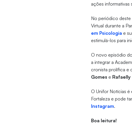
ações informativas 
No periódico dest
Virtual durante a P
em Psicologia
e su
estimulá-los para in
O novo episódio d
a integrar a Academi
cronista prolífica e
Gomes
e
Rafaelly
O Unifor Notícias é
Fortaleza e pode ta
Instagram
.
Boa leitura!