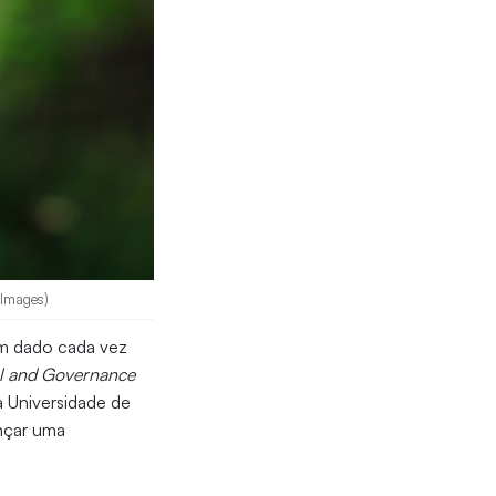
 Images)
em dado cada vez
al and Governance
a Universidade de
nçar uma