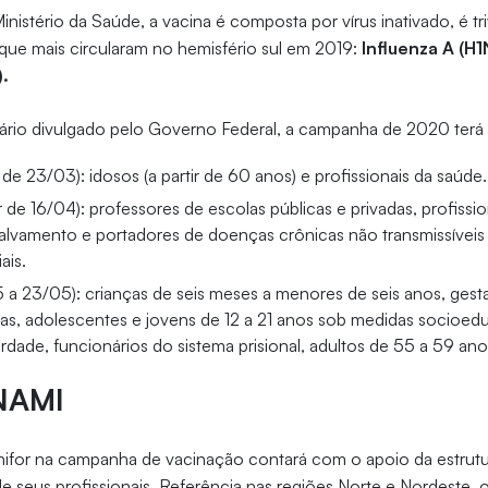
istério da Saúde, a vacina é composta por vírus inativado, é tr
s que mais circularam no hemisfério sul em 2019:
Influenza A (H1N
).
rio divulgado pelo Governo Federal, a campanha de 2020 terá t
ir de 23/03): idosos (a partir de 60 anos) e profissionais da saúde.
tir de 16/04): professores de escolas públicas e privadas, profissi
alvamento e portadores de doenças crônicas não transmissíveis
ais.
5 a 23/05): crianças de seis meses a menores de seis anos, gest
as, adolescentes e jovens de 12 a 21 anos sob medidas socioed
erdade, funcionários do sistema prisional, adultos de 55 a 59 ano
NAMI
Unifor na campanha de vacinação contará com o apoio da estru
e seus profissionais. Referência nas regiões Norte e Nordeste, o