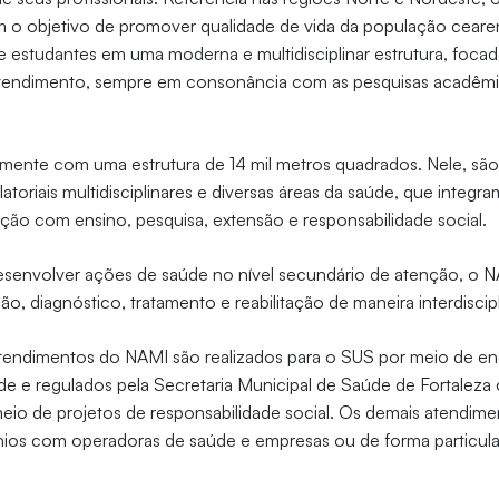
 o objetivo de promover qualidade de vida da população cearen
 e estudantes em uma moderna e multidisciplinar estrutura, foc
tendimento, sempre em consonância com as pesquisas acadêmi
mente com uma estrutura de 14 mil metros quadrados. Nele, são
toriais multidisciplinares e diversas áreas da saúde, que integra
ação com ensino, pesquisa, extensão e responsabilidade social.
senvolver ações de saúde no nível secundário de atenção, o N
, diagnóstico, tratamento e reabilitação de maneira interdiscipl
tendimentos do NAMI são realizados para o SUS por meio de 
de e regulados pela Secretaria Municipal de Saúde de Fortalez
meio de projetos de responsabilidade social. Os demais atendime
ios com operadoras de saúde e empresas ou de forma particula