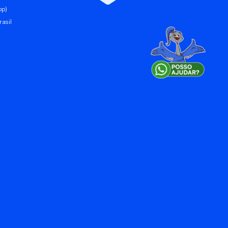
pp)
asil