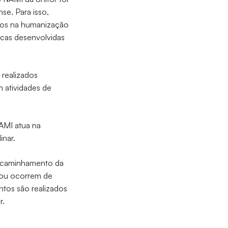
se. Para isso,
ados na humanização
cas desenvolvidas
 realizados
m atividades de
AMI atua na
inar.
encaminhamento da
a ou ocorrem de
ntos são realizados
r.