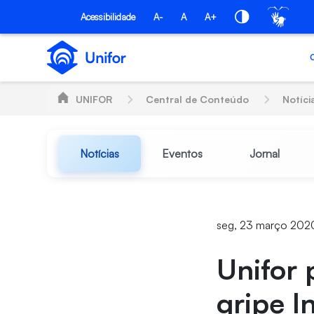
Pular para o Conteúdo principal
Acessibilidade
A-
A
A+
UNIFOR
Central de Conteúdo
Notíci
Notícias
Eventos
Jornal
seg, 23 março 202
Unifor 
gripe I