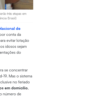
Serão três etapas em
ência Brasil)
acional de
 por conta da
ra evitar lotação
 os idosos sejam
rientações do
ra se concentrar
d-19. Mas o sistema
clusive no feriado
os em domicílio
,
elo número de