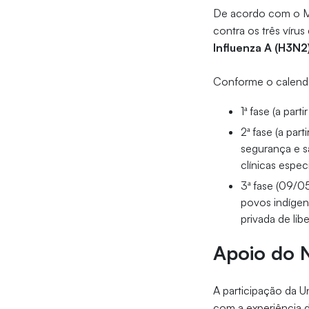
De acordo com o Min
contra os três víru
Influenza A (H3N2
Conforme o calendá
1ª fase (a part
2ª fase (a par
segurança e s
clínicas especi
3ª fase (09/0
povos indígen
privada de lib
Apoio do 
A participação da 
com a experiência d