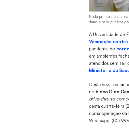
Nesta primeira etapa, os
datas e para públicos di
A Universidade de F
Vacinação contra 
pandemia do
coron
em ambientes fech
atendidos sem sair 
Ministério da Saú
Desta vez, a vacina
no
bloco D do Ca
drive-thru
só começa
desta quarta-feira (
numa operação da P
Whatsapp: (85) 99