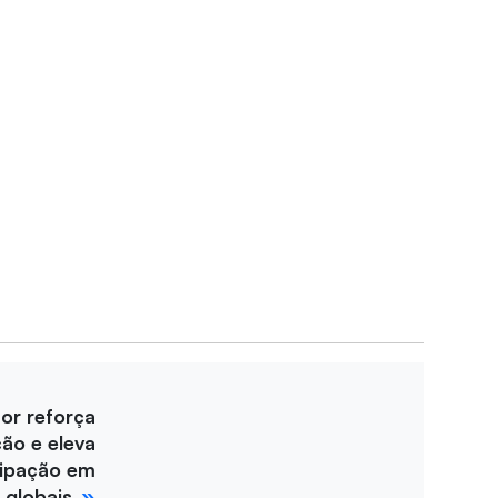
for reforça
ção e eleva
cipação em
 globais