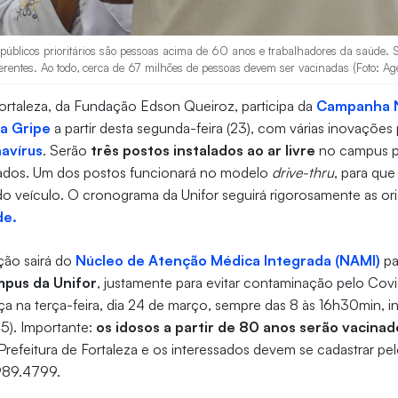
 públicos prioritários são pessoas acima de 60 anos e trabalhadores da saúde. 
ferentes. Ao todo, cerca de 67 milhões de pessoas devem ser vacinadas (Foto: Ag
ortaleza, da Fundação Edson Queiroz, participa da
Campanha N
a Gripe
a partir desta segunda-feira (23), com várias inovações
avírus
. Serão
três postos instalados ao ar livre
no campus pa
ados. Um dos postos funcionará no modelo
drive-thru
, para que
do veículo. O cronograma da Unifor seguirá rigorosamente as o
de.
ção sairá do
Núcleo de Atenção Médica Integrada (NAMI)
pa
mpus da Unifor
, justamente para evitar contaminação pelo Covi
 na terça-feira, dia 24 de março, sempre das 8 às 16h30min, in
25). Importante:
os idosos a partir de 80 anos serão vacinad
refeitura de Fortaleza e os interessados devem se cadastrar p
989.4799.