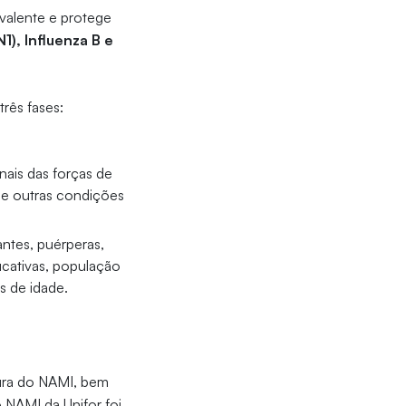
ivalente e protege
1), Influenza B e
rês fases:
onais das forças de
 e outras condições
antes, puérperas,
ucativas, população
s de idade.
tura do NAMI, bem
 NAMI da Unifor foi