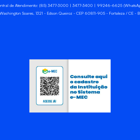
ntral de Atendimento: (85) 3477-3000 | 3477-3400 | 99246-6625 (WhatsA
 Washington Soares, 1321 - Edson Queiroz - CEP 60811-905 - Fortaleza / CE - Br