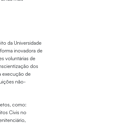
ito da Universidade
 forma inovadora de
s voluntárias de
nscientização dos
 na execução de
tuições não-
jetos, como:
itos Civis no
nitenciário,