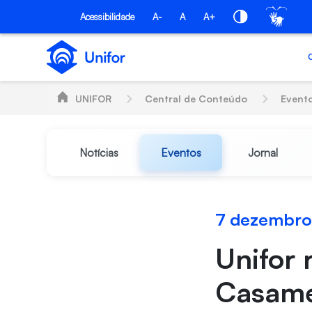
Pular para o Conteúdo principal
Acessibilidade
A-
A
A+
UNIFOR
Central de Conteúdo
Event
Notícias
Eventos
Jornal
7 dezembro
Unifor 
Casame