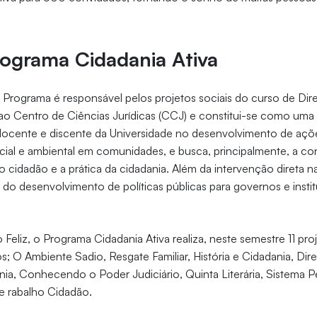
rograma Cidadania Ativa
 Programa é responsável pelos projetos sociais do curso de Dire
 ao Centro de Ciências Jurídicas (CCJ) e constitui-se como uma
docente e discente da Universidade no desenvolvimento de açõe
cial e ambiental em comunidades, e busca, principalmente, a co
do cidadão e a prática da cidadania. Além da intervenção direta
e do desenvolvimento de políticas públicas para governos e insti
eliz, o Programa Cidadania Ativa realiza, neste semestre 11 pro
; O Ambiente Sadio, Resgate Familiar, História e Cidadania, Dire
nia, Conhecendo o Poder Judiciário, Quinta Literária, Sistema Pe
 e rabalho Cidadão.