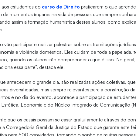
 aos estudantes do
curso de Direito
praticarem o que aprende
em de momentos ímpares na vida de pessoas que sempre sonhara
lando assim a formação humanística destes alunos, como explic
e
.
o vão participar e realizar palestras sobre as tramitações jurídica
onomia e violência doméstica. Eles cuidam de toda a papelada,
blico, quando os alunos irão compreender o que é isso. No geral, e
ciona essa parte”, destaca ele.
ue antecedem o grande dia, são realizadas ações coletivas, que
cas diversificadas, mas sempre relevantes para a construção da 
ntos e no dia do evento, acontece a participação de estudante
 Estética, Economia e do Núcleo Integrado de Comunicação (N
ante que os casais possam se casar gratuitamente através do c
 e a Corregedoria Geral da Justiça do Estado que garante este fe
tiva para 500 convidados, tornando o sonho de muitas pessoas