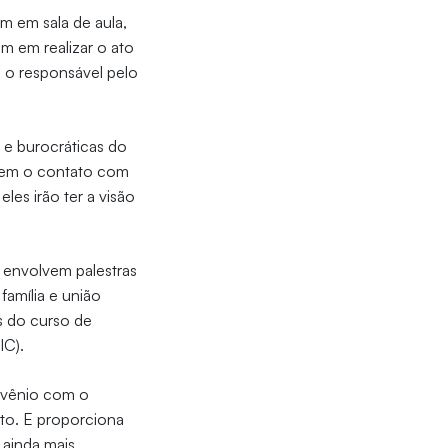
m em sala de aula,
m em realizar o ato
a o responsável pelo
s e burocráticas do
 tem o contato com
les irão ter a visão
 envolvem palestras
família e união
s do curso de
IC).
onvênio com o
ito. E proporciona
 ainda mais