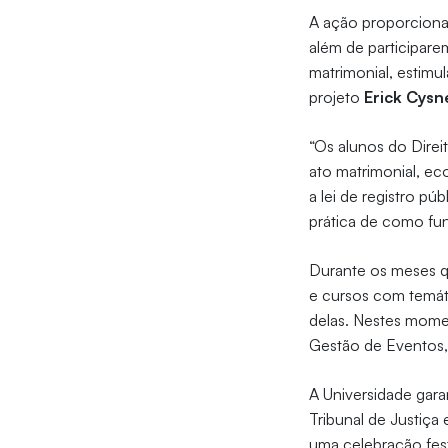
A ação proporciona
além de participar
matrimonial, estimu
projeto
Erick Cysn
“Os alunos do Direit
ato matrimonial, ec
a lei de registro pú
prática de como fun
Durante os meses q
e cursos com temáti
delas. Nestes mome
Gestão de Eventos,
A Universidade gar
Tribunal de Justiça
uma celebração fes