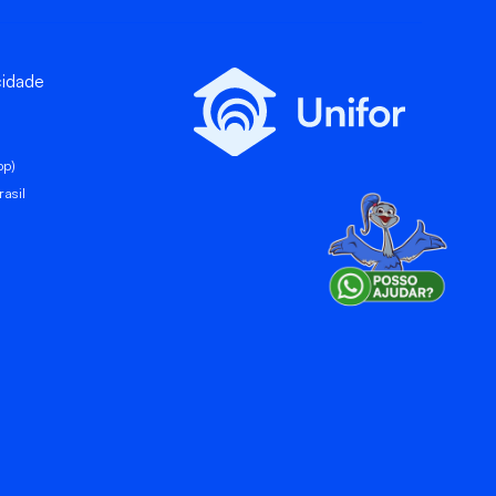
cidade
pp)
asil