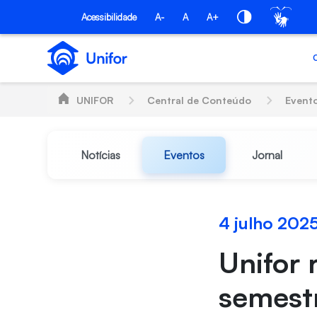
Pular para o Conteúdo principal
Acessibilidade
A-
A
A+
UNIFOR
Central de Conteúdo
Event
Notícias
Eventos
Jornal
4 julho 202
Unifor 
semestr