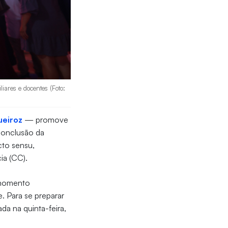
iares e docentes (Foto:
ueiroz
— promove
conclusão da
cto sensu,
ia (CC).
 momento
. Para se preparar
da na quinta-feira,