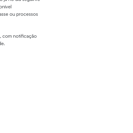
onível
lasse ou processos
is, com notificação
de.