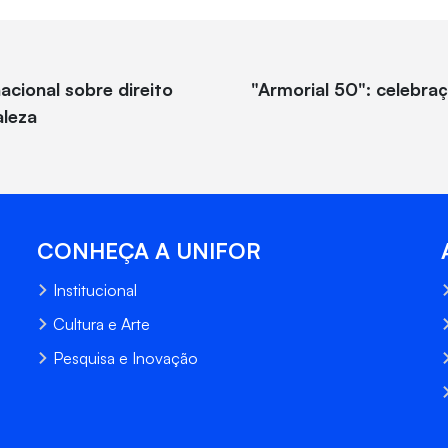
acional sobre direito
"Armorial 50": celebr
aleza
CONHEÇA A UNIFOR
Institucional
Cultura e Arte
Pesquisa e Inovação