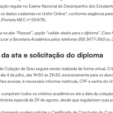
uação regular no Exame Nacional de Desempenho dos Estudante
o os dados cadastrais no Unifor Online*, conforme exigência par
l (Portaria MEC nº 554/19).
ita na aba “Pessoal”, opção “validar dados para o diploma”. Caso h
urar a Secretaria Acadêmica pelos telefones (85) 3477-3165 ou
 da ata e solicitação do diploma
de Colação de Grau seguirá sendo realizada de forma virtual. O li
o dia 4 de julho, das 9h30 às 21h30, exclusivamente para os alu
 Para acessar, é necessário informar matrícula, CPF e senha do Un
 cumprirem todos os critérios acadêmicos até a data da colaçã
imônia especial de 29 de agosto, desde que regularizem suas pe
 o formando poderá solicitar o Certificado de Conclusão do Curs