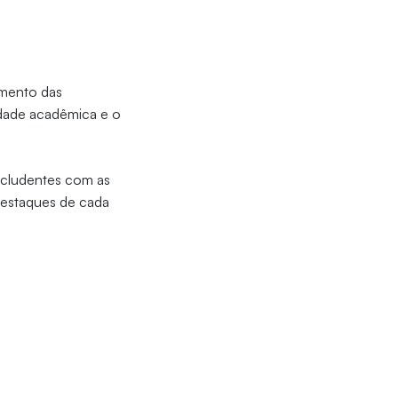
amento das
idade acadêmica e o
ncludentes com as
destaques de cada