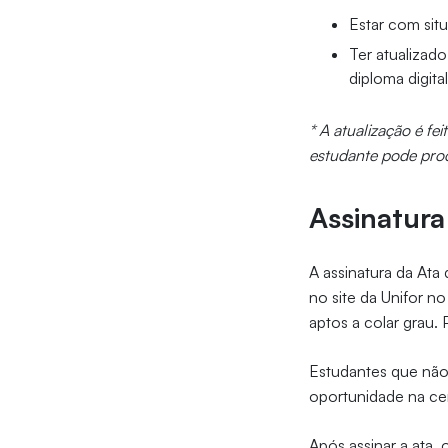
Estar com sit
Ter atualizad
diploma digita
* A atualização é fe
estudante pode proc
Assinatura
A assinatura da Ata 
no site da Unifor n
aptos a colar grau.
Estudantes que não
oportunidade na cer
Após assinar a ata,