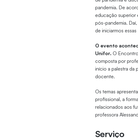
pandemia. De acordo
educação superior 
pós-pandemia. Daí, 
de iniciarmos essas
O evento acontece
Unifor.
O Encontro 
composta por prof
início a palestra d
docente.
Os temas apresentad
profissional, a fo
relacionados aos f
professora Alessand
Serviço