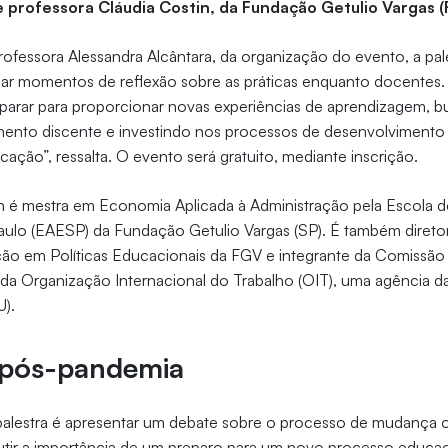
 e professora Cláudia Costin, da Fundação Getulio Vargas 
ofessora Alessandra Alcântara, da organização do evento, a pa
nar momentos de reflexão sobre as práticas enquanto docentes.
arar para proporcionar novas experiências de aprendizagem, 
mento discente e investindo nos processos de desenvolviment
cação”, ressalta. O evento será gratuito, mediante inscrição.
in é mestra em Economia Aplicada à Administração pela Escola 
ulo (EAESP) da Fundação Getulio Vargas (SP). É também direto
ção em Políticas Educacionais da FGV e integrante da Comissão
 da Organização Internacional do Trabalho (OIT), uma agência 
U).
pós-pandemia
a palestra é apresentar um debate sobre o processo de mudança 
utir a importância de um preparo para um novo processo educac