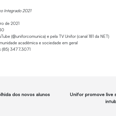
o Integrado 2021
iro de 2021
h30
Tube (@uniforcomunica) e pela TV Unifor (canal 181 da NET)
munidade acadêmica e sociedade em geral
:
(85) 3477.3071
ida dos novos alunos
Unifor promove live 
intu