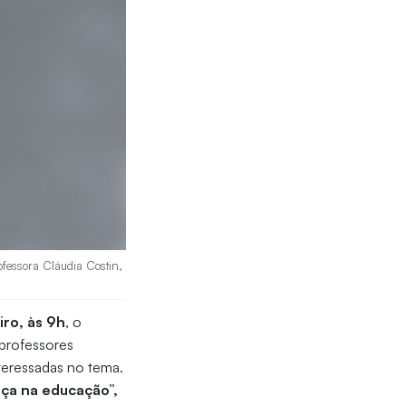
ofessora Cláudia Costin,
iro, às 9h
, o
professores
nteressadas no tema.
nça na educação”,