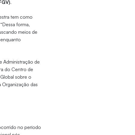
(FGV)
.
lestra tem como
 “Dessa forma,
buscando meios de
o enquanto
de Administração de
ra do Centro de
 Global sobre o
da Organização das
ocorrido no período
ional pós-