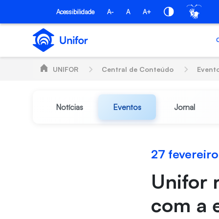
Pular para o Conteúdo principal
Acessibilidade
A-
A
A+
UNIFOR
Central de Conteúdo
Event
Notícias
Eventos
Jornal
27 fevereir
Unifor 
com a 