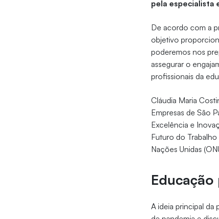
pela especialista
De acordo com a pr
objetivo proporcio
poderemos nos prep
assegurar o engaja
profissionais da edu
Cláudia Maria Cost
Empresas de São Pa
Excelência e Inova
Futuro do Trabalho
Nações Unidas (ON
Educação 
A ideia principal d
de pandemia e disc