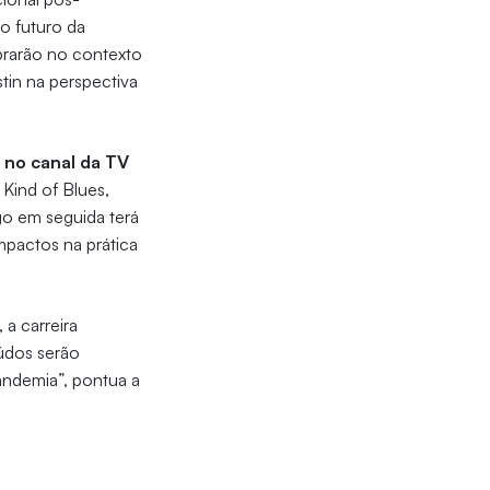
o futuro da
brarão no contexto
tin na perspectiva
 no canal da TV
Kind of Blues,
go em seguida terá
impactos na prática
 a carreira
údos serão
andemia”, pontua a