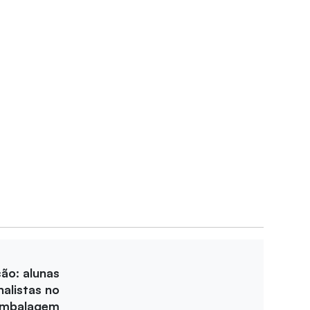
ção: alunas
nalistas no
Embalagem