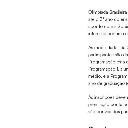
Olimpíada Brasilei
até o 3° ano do en
acordo com a Socie
interesse por uma c
As modalidades da O
participantes são da
Programação está d
Programação 1, alun
médio, e a Program
ano de graduação (
As inscrições devem
premiação conta co
são convidados para