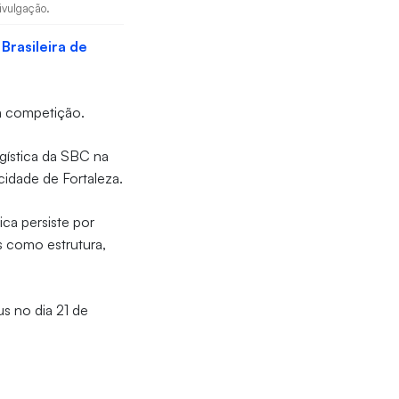
ivulgação.
Brasileira de
da competição.
ogística da SBC na
cidade de Fortaleza.
ica persiste por
s como estrutura,
s no dia 21 de