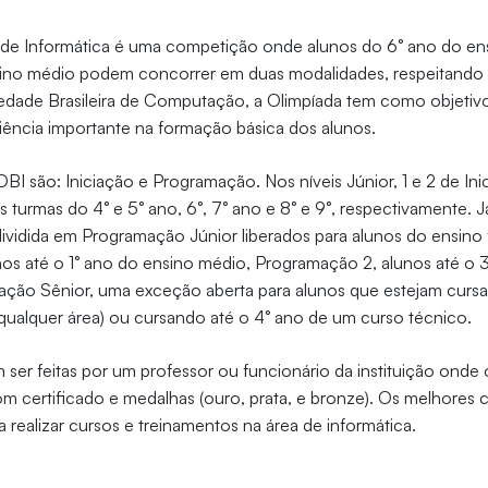
ra de Informática é uma competição onde alunos do 6° ano do e
sino médio podem concorrer em duas modalidades, respeitando 
dade Brasileira de Computação, a Olimpíada tem como objetivo
iência importante na formação básica dos alunos.
BI são: Iniciação e Programação. Nos níveis Júnior, 1 e 2 de Ini
s turmas do 4° e 5° ano, 6°, 7° ano e 8° e 9°, respectivamente. J
ividida em Programação Júnior liberados para alunos do ensino
os até o 1° ano do ensino médio, Programação 2, alunos até o 
ação Sênior, uma exceção aberta para alunos que estejam cursa
qualquer área) ou cursando até o 4° ano de um curso técnico.
 ser feitas por um professor ou funcionário da instituição onde 
m certificado e medalhas (ouro, prata, e bronze). Os melhore
 realizar cursos e treinamentos na área de informática.