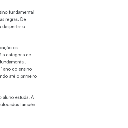
nsino fundamental
as regras. De
 despertar o
ciação os
á a categoria de
 fundamental,
3° ano do ensino
ndo até o primeiro
o aluno estuda. A
s colocados também