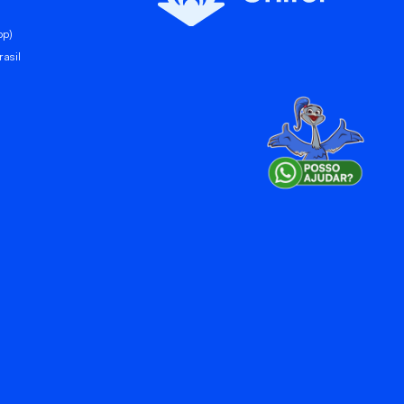
pp)
asil