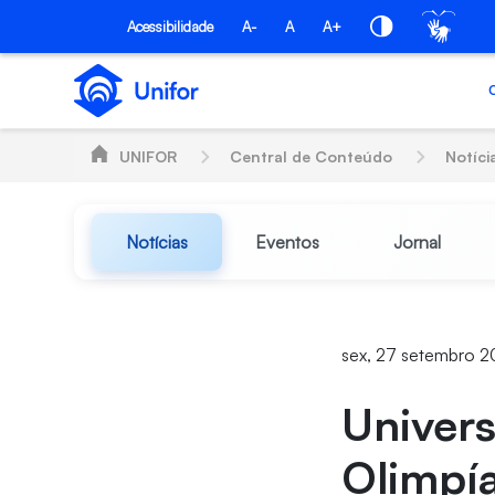
Pular para o Conteúdo principal
Acessibilidade
A-
A
A+
UNIFOR
Central de Conteúdo
Notíci
Notícias
Eventos
Jornal
sex, 27 setembro 
Univers
Olimpía