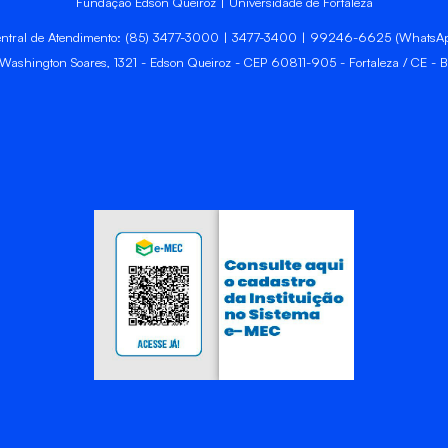
Fundação Edson Queiroz | Universidade de Fortaleza
ntral de Atendimento: (85) 3477-3000 | 3477-3400 | 99246-6625 (WhatsA
 Washington Soares, 1321 - Edson Queiroz - CEP 60811-905 - Fortaleza / CE - Br